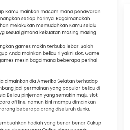
ggup Kamu mainkan macam mana penawaran
nangkan setiap harinya. Bagaimanakah
uhan melakukan memudahkan Kamu selalu
 yg sesuai gimana kekuatan masing masing
kan games makin terbuka lebar. Salah
up Anda mainkan beliau ri yakni slot. Game
tu games mesin bagaimana beberapa perihal
ja dimainkan dia Amerika Selatan terhadap
bang jadi permainan yang popular beliau di
ia Beliau pinjeman yang semakin maju, slot
ara offline, namun kini mampu dimainkan
-orang beberapa orang diseluruh dunia.
embuahkan hadiah yang benar benar Cukup
ainan dengan cara Online shop pemain