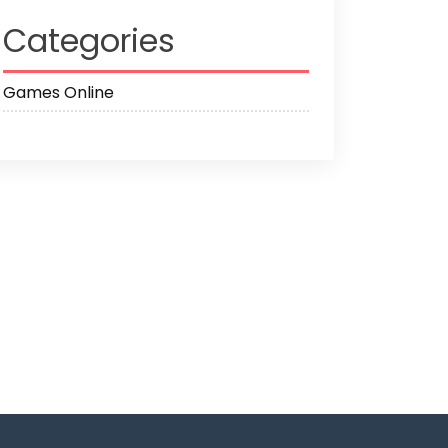
Categories
Games Online