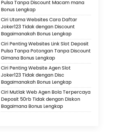
Pulsa Tanpa Discount Macam mana
Bonus Lengkap
Ciri Utama Websites Cara Daftar
Joker123 Tidak dengan Discount
Bagaimanakah Bonus Lengkap
Ciri Penting Websites Link Slot Deposit
Pulsa Tanpa Potongan Tanpa Discount
Gimana Bonus Lengkap
Ciri Penting Website Agen Slot
Joker123 Tidak dengan Disc
Bagaimanakah Bonus Lengkap
Ciri Mutlak Web Agen Bola Terpercaya
Deposit 50rb Tidak dengan Diskon
Bagaimana Bonus Lengkap