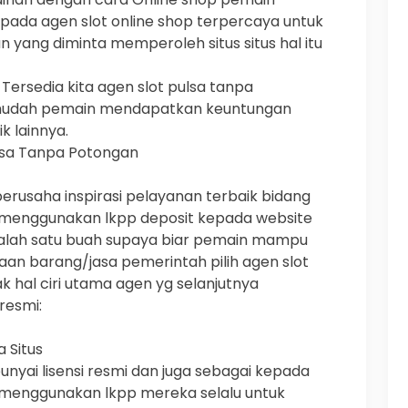
ada agen slot online shop terpercaya untuk
an yang diminta memperoleh situs situs hal itu
ersedia kita agen slot pulsa tanpa
udah pemain mendapatkan keuntungan
 lainnya.
lsa Tanpa Potongan
 berusaha inspirasi pelayanan terbaik bidang
 menggunakan lkpp deposit kepada website
 salah satu buah supaya biar pemain mampu
aan barang/jasa pemerintah pilih agen slot
k hal ciri utama agen yg selanjutnya
resmi:
a Situs
yai lisensi resmi dan juga sebagai kepada
 menggunakan lkpp mereka selalu untuk