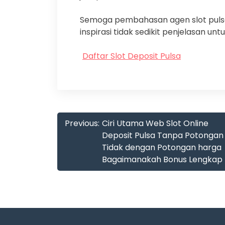
Semoga pembahasan agen slot pulsa 
inspirasi tidak sedikit penjelasan u
Daftar Slot Deposit Pulsa
Post
Previous:
Ciri Utama Web Slot Online
navigation
Deposit Pulsa Tanpa Potongan
Tidak dengan Potongan harga
Bagaimanakah Bonus Lengkap