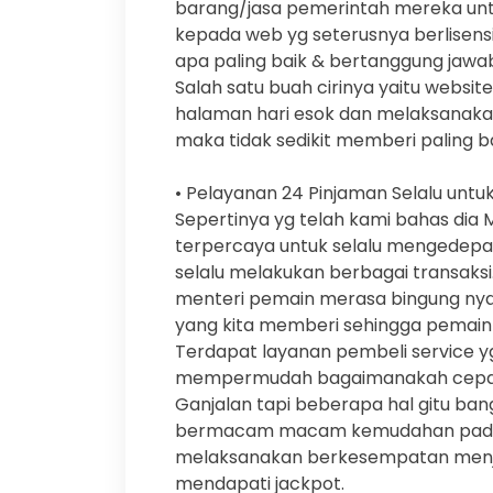
barang/jasa pemerintah mereka untu
kepada web yg seterusnya berlisen
apa paling baik & bertanggung jawa
Salah satu buah cirinya yaitu websi
halaman hari esok dan melaksanaka
maka tidak sedikit memberi paling b
• Pelayanan 24 Pinjaman Selalu unt
Sepertinya yg telah kami bahas dia 
terpercaya untuk selalu mengedep
selalu melakukan berbagai transaksi.
menteri pemain merasa bingung ny
yang kita memberi sehingga pemain b
Terdapat layanan pembeli service yg 
mempermudah bagaimanakah cepat
Ganjalan tapi beberapa hal gitu ba
bermacam macam kemudahan pada s
melaksanakan berkesempatan menja
mendapati jackpot.