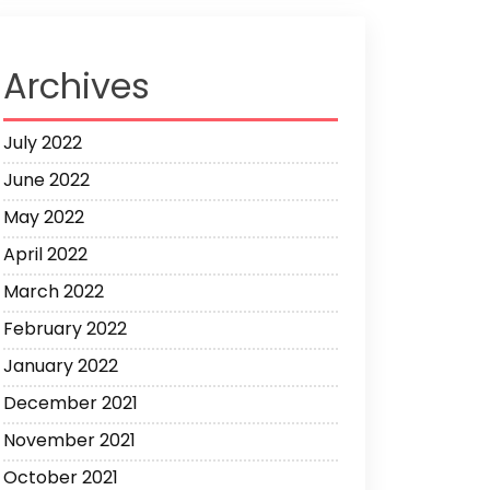
Archives
July 2022
June 2022
May 2022
April 2022
March 2022
February 2022
January 2022
December 2021
November 2021
October 2021