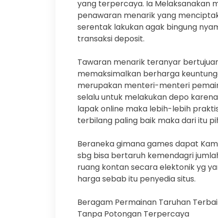
yang terpercaya. Ia Melaksanakan 
penawaran menarik yang mencipta
serentak lakukan agak bingung nya
transaksi deposit.
Tawaran menarik teranyar bertujua
memaksimalkan berharga keuntung
merupakan menteri-menteri pemain 
selalu untuk melakukan depo karen
lapak online maka lebih-lebih prakti
terbilang paling baik maka dari itu pi
Beraneka gimana games dapat Kamu
sbg bisa bertaruh kemendagri juml
ruang kontan secara elektonik yg 
harga sebab itu penyedia situs.
Beragam Permainan Taruhan Terbaik 
Tanpa Potongan Terpercaya