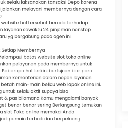
k selalu laksanakan tansaksi Depo karena
si jalankan melayani membernya dengan cara
b.
te website hal tersebut berada terhadap
n layanan sewaktu 24 pinjeman nonstop
aru yg bergabung pada agen ini.
uk Setiap Membernya
Melampaui batas website slot toko online
ankan pelayanan pada membernya untuk
 Beberapa hal terkini bertujuan biar para
aman kementerian dalam negeri layanan
etah main-main beliau web lapak online ini.
untuk selalu aktif supaya bisa
 & pas bilamana Kamu mengalami banyak
nget benar benar sering Berlangsung temukan
lot Toko online memakai Anda
di pemain terbaik dan berpeluang