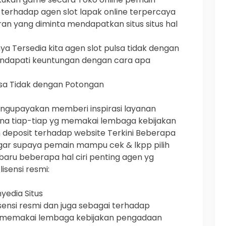
erhadap agen slot lapak online terpercaya
diran yang diminta mendapatkan situs situs hal
 Tersedia kita agen slot pulsa tidak dengan
dapati keuntungan dengan cara apa
lsa Tidak dengan Potongan
mengupayakan memberi inspirasi layanan
una tiap-tiap yg memakai lembaga kebijakan
deposit terhadap website Terkini Beberapa
agar supaya pemain mampu cek & lkpp pilih
 baru beberapa hal ciri penting agen yg
lisensi resmi:
yedia Situs
sensi resmi dan juga sebagai terhadap
g memakai lembaga kebijakan pengadaan