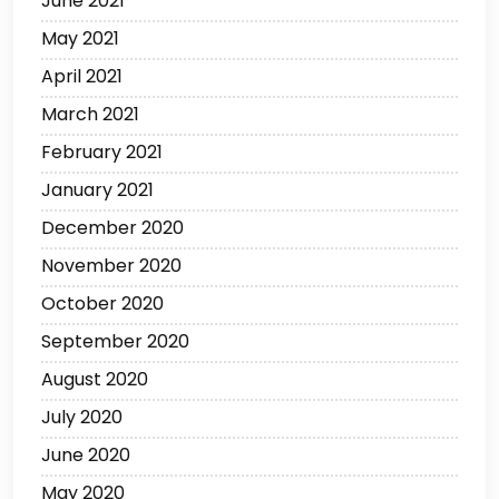
June 2021
May 2021
April 2021
March 2021
February 2021
January 2021
December 2020
November 2020
October 2020
September 2020
August 2020
July 2020
June 2020
May 2020