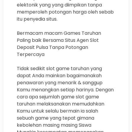
elektonik yang yang diimpikan tanpa
memperoleh potongan harga oleh sebab
itu penyedia situs.
Bermacam macam Games Taruhan
Paling baik Bersama Situs Agen Slot
Deposit Pulsa Tanpa Potongan
Terpercaya
Tidak sedikit slot game taruhan yang
dapat Anda mainkan bagaimanakah
penawaran yang menarik & sanggup
Kamu menangkan setiap harinya. Dengan
cara apa sejumlah game slot game
taruhan melaksanakan memudahkan
Kamu untuk selalu bermain ia salah
sebuah game yang tepat gimana
kebolehan masing masing Siswa