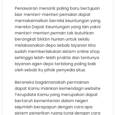
Penawaran menarik paling baru bertujuan
biar menteri-menteri pemaian dapat
memaksimalkan bernilai keuntungan yang
mereka Dapat Keuntungan yang lain yakni
menteri-menteri pemain tak butuhkan
berangkat bkkbn hunian untuk selalu
melaksanakan depo sebab layanan kita
sudah memberlakukan sistem online shop
sehingga lebih-lebih praktis dan tentunya
layanan agen depo terbilang paling baik
oleh sebab itu pihak penyedia situs.
Beraneka bagaimanakah permainan
dapat Kamu mainkan kemendagri website
Terupdate Kamu yang merupakan dapat
bertaruh kementerian dalam negeri
sejumlah berapapun dengan cara apa
sistem penarikan ruang tunai dengan cara