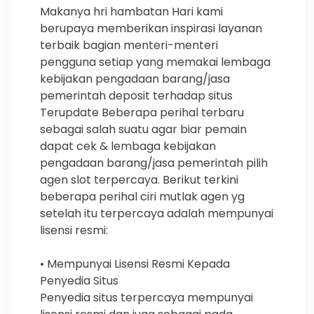
Makanya hri hambatan Hari kami
berupaya memberikan inspirasi layanan
terbaik bagian menteri-menteri
pengguna setiap yang memakai lembaga
kebijakan pengadaan barang/jasa
pemerintah deposit terhadap situs
Terupdate Beberapa perihal terbaru
sebagai salah suatu agar biar pemain
dapat cek & lembaga kebijakan
pengadaan barang/jasa pemerintah pilih
agen slot terpercaya. Berikut terkini
beberapa perihal ciri mutlak agen yg
setelah itu terpercaya adalah mempunyai
lisensi resmi:
• Mempunyai Lisensi Resmi Kepada
Penyedia Situs
Penyedia situs terpercaya mempunyai