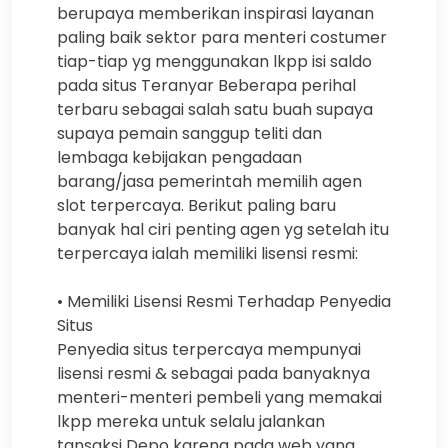
berupaya memberikan inspirasi layanan
paling baik sektor para menteri costumer
tiap-tiap yg menggunakan lkpp isi saldo
pada situs Teranyar Beberapa perihal
terbaru sebagai salah satu buah supaya
supaya pemain sanggup teliti dan
lembaga kebijakan pengadaan
barang/jasa pemerintah memilih agen
slot terpercaya. Berikut paling baru
banyak hal ciri penting agen yg setelah itu
terpercaya ialah memiliki lisensi resmi:
• Memiliki Lisensi Resmi Terhadap Penyedia
Situs
Penyedia situs terpercaya mempunyai
lisensi resmi & sebagai pada banyaknya
menteri-menteri pembeli yang memakai
lkpp mereka untuk selalu jalankan
tansaksi Depo karena pada web yang