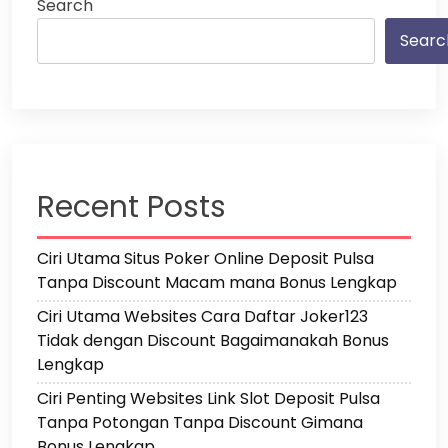
Search
Searc
Recent Posts
Ciri Utama Situs Poker Online Deposit Pulsa
Tanpa Discount Macam mana Bonus Lengkap
Ciri Utama Websites Cara Daftar Joker123
Tidak dengan Discount Bagaimanakah Bonus
Lengkap
Ciri Penting Websites Link Slot Deposit Pulsa
Tanpa Potongan Tanpa Discount Gimana
Bonus Lengkap