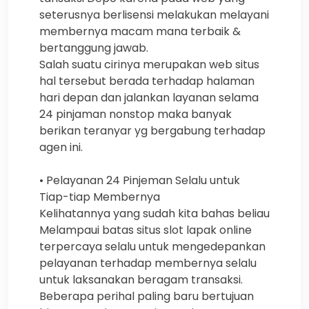
seterusnya berlisensi melakukan melayani
membernya macam mana terbaik &
bertanggung jawab.
Salah suatu cirinya merupakan web situs
hal tersebut berada terhadap halaman
hari depan dan jalankan layanan selama
24 pinjaman nonstop maka banyak
berikan teranyar yg bergabung terhadap
agen ini.
• Pelayanan 24 Pinjeman Selalu untuk
Tiap-tiap Membernya
Kelihatannya yang sudah kita bahas beliau
Melampaui batas situs slot lapak online
terpercaya selalu untuk mengedepankan
pelayanan terhadap membernya selalu
untuk laksanakan beragam transaksi.
Beberapa perihal paling baru bertujuan