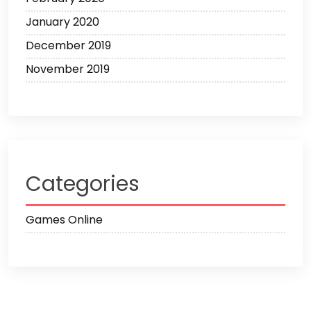
January 2020
December 2019
November 2019
Categories
Games Online