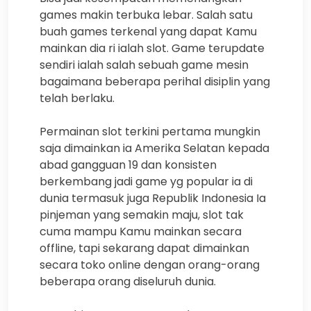
games makin terbuka lebar. Salah satu
buah games terkenal yang dapat Kamu
mainkan dia ri ialah slot. Game terupdate
sendiri ialah salah sebuah game mesin
bagaimana beberapa perihal disiplin yang
telah berlaku.
Permainan slot terkini pertama mungkin
saja dimainkan ia Amerika Selatan kepada
abad gangguan 19 dan konsisten
berkembang jadi game yg popular ia di
dunia termasuk juga Republik Indonesia Ia
pinjeman yang semakin maju, slot tak
cuma mampu Kamu mainkan secara
offline, tapi sekarang dapat dimainkan
secara toko online dengan orang-orang
beberapa orang diseluruh dunia.