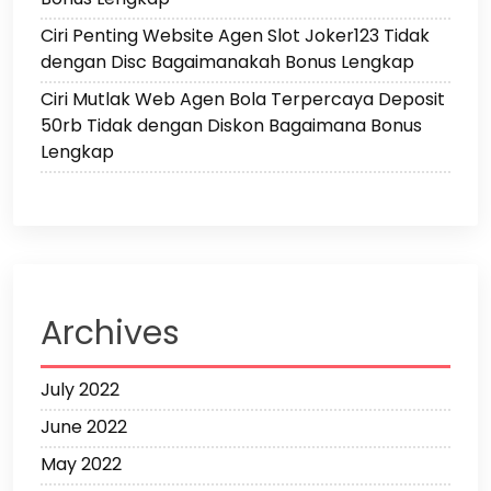
Ciri Penting Website Agen Slot Joker123 Tidak
dengan Disc Bagaimanakah Bonus Lengkap
Ciri Mutlak Web Agen Bola Terpercaya Deposit
50rb Tidak dengan Diskon Bagaimana Bonus
Lengkap
Archives
July 2022
June 2022
May 2022