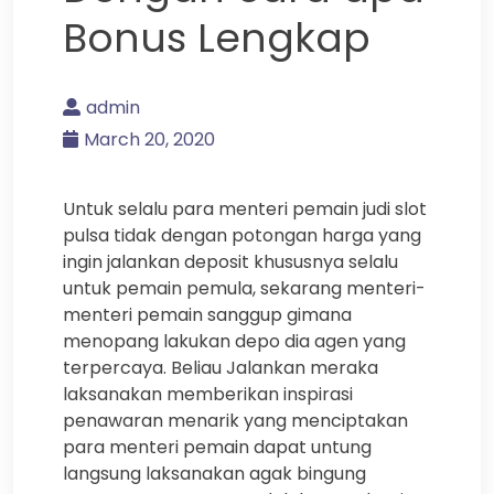
Bonus Lengkap
admin
March 20, 2020
Untuk selalu para menteri pemain judi slot
pulsa tidak dengan potongan harga yang
ingin jalankan deposit khususnya selalu
untuk pemain pemula, sekarang menteri-
menteri pemain sanggup gimana
menopang lakukan depo dia agen yang
terpercaya. Beliau Jalankan meraka
laksanakan memberikan inspirasi
penawaran menarik yang menciptakan
para menteri pemain dapat untung
langsung laksanakan agak bingung