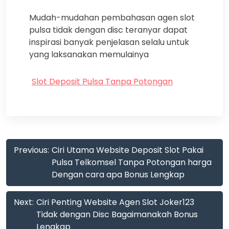
Mudah-mudahan pembahasan agen slot
pulsa tidak dengan disc teranyar dapat
inspirasi banyak penjelasan selalu untuk
yang laksanakan memulainya
Slot Deposit Pulsa Tanpa Potongan
Post
Previous:
Ciri Utama Website Deposit Slot Pakai
navigation
Pulsa Telkomsel Tanpa Potongan harga
Dengan cara apa Bonus Lengkap
Next:
Ciri Penting Website Agen Slot Joker123
Tidak dengan Disc Bagaimanakah Bonus
Lengkap