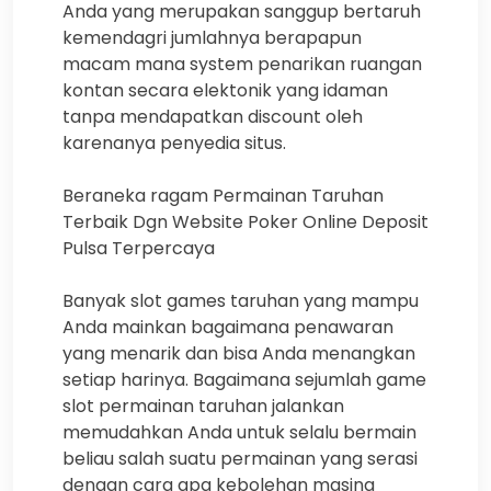
Anda yang merupakan sanggup bertaruh
kemendagri jumlahnya berapapun
macam mana system penarikan ruangan
kontan secara elektonik yang idaman
tanpa mendapatkan discount oleh
karenanya penyedia situs.
Beraneka ragam Permainan Taruhan
Terbaik Dgn Website Poker Online Deposit
Pulsa Terpercaya
Banyak slot games taruhan yang mampu
Anda mainkan bagaimana penawaran
yang menarik dan bisa Anda menangkan
setiap harinya. Bagaimana sejumlah game
slot permainan taruhan jalankan
memudahkan Anda untuk selalu bermain
beliau salah suatu permainan yang serasi
dengan cara apa kebolehan masing