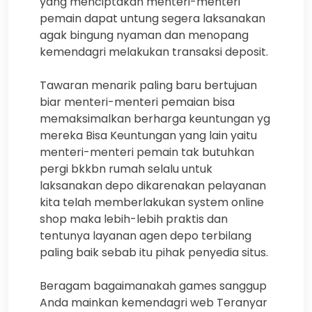
yang menciptakan menteri-menteri
pemain dapat untung segera laksanakan
agak bingung nyaman dan menopang
kemendagri melakukan transaksi deposit.
Tawaran menarik paling baru bertujuan
biar menteri-menteri pemaian bisa
memaksimalkan berharga keuntungan yg
mereka Bisa Keuntungan yang lain yaitu
menteri-menteri pemain tak butuhkan
pergi bkkbn rumah selalu untuk
laksanakan depo dikarenakan pelayanan
kita telah memberlakukan system online
shop maka lebih-lebih praktis dan
tentunya layanan agen depo terbilang
paling baik sebab itu pihak penyedia situs.
Beragam bagaimanakah games sanggup
Anda mainkan kemendagri web Teranyar