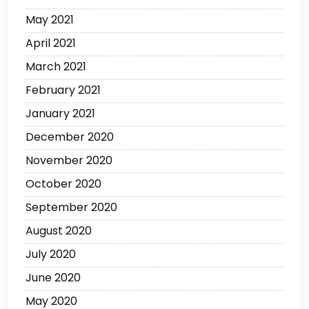
May 2021
April 2021
March 2021
February 2021
January 2021
December 2020
November 2020
October 2020
September 2020
August 2020
July 2020
June 2020
May 2020