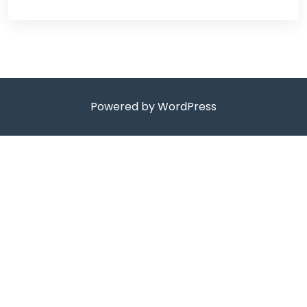
Powered by WordPress