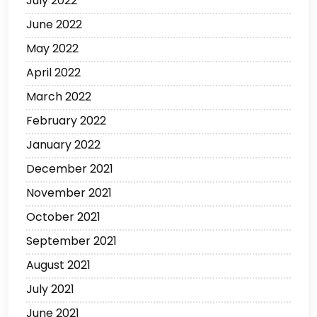
July 2022
June 2022
May 2022
April 2022
March 2022
February 2022
January 2022
December 2021
November 2021
October 2021
September 2021
August 2021
July 2021
June 2021