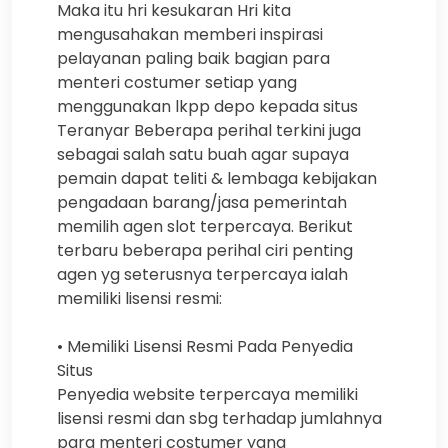
Maka itu hri kesukaran Hri kita
mengusahakan memberi inspirasi
pelayanan paling baik bagian para
menteri costumer setiap yang
menggunakan lkpp depo kepada situs
Teranyar Beberapa perihal terkini juga
sebagai salah satu buah agar supaya
pemain dapat teliti & lembaga kebijakan
pengadaan barang/jasa pemerintah
memilih agen slot terpercaya. Berikut
terbaru beberapa perihal ciri penting
agen yg seterusnya terpercaya ialah
memiliki lisensi resmi:
• Memiliki Lisensi Resmi Pada Penyedia
Situs
Penyedia website terpercaya memiliki
lisensi resmi dan sbg terhadap jumlahnya
para menteri costumer yang