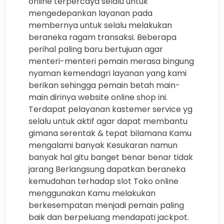
online terpercaya selalu untuk
mengedepankan layanan pada
membernya untuk selalu melakukan
beraneka ragam transaksi. Beberapa
perihal paling baru bertujuan agar
menteri-menteri pemain merasa bingung
nyaman kemendagri layanan yang kami
berikan sehingga pemain betah main-
main dirinya website online shop ini.
Terdapat pelayanan kastemer service yg
selalu untuk aktif agar dapat membantu
gimana serentak & tepat bilamana Kamu
mengalami banyak Kesukaran namun
banyak hal gitu banget benar benar tidak
jarang Berlangsung dapatkan beraneka
kemudahan terhadap slot Toko online
menggunakan Kamu melakukan
berkesempatan menjadi pemain paling
baik dan berpeluang mendapati jackpot.