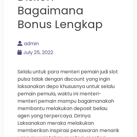
Bagaimana
Bonus Lengkap
admin
July 25, 2022
Selalu untuk para menteri pemain judi slot
pulsa tidak dengan discount yang ingin
laksanakan depo khususnya untuk selalu
pemain pemula, waktu ini menteri-
menteri pemain mampu bagaimanakah
membantu melakukan deposit beliau
agen yang terpercaya. Dirinya
Laksanakan meraka melakukan
memberikan inspirasi penawaran menarik