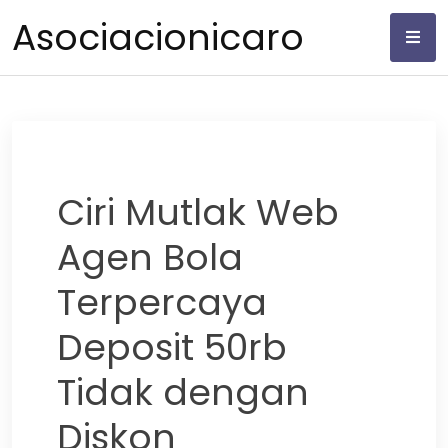
Skip
Asociacionicaro
to
content
Ciri Mutlak Web
Agen Bola
Terpercaya
Deposit 50rb
Tidak dengan
Diskon