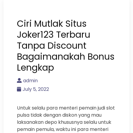
Ciri Mutlak Situs
Joker123 Terbaru
Tanpa Discount
Bagaimanakah Bonus
Lengkap
admin
July 5, 2022
Untuk selalu para menteri pemain judi slot
pulsa tidak dengan diskon yang mau
laksanakan depo khususnya selalu untuk
pemain pemula, waktu ini para menteri