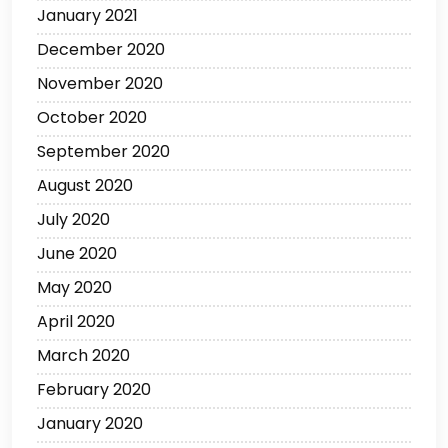
January 2021
December 2020
November 2020
October 2020
September 2020
August 2020
July 2020
June 2020
May 2020
April 2020
March 2020
February 2020
January 2020