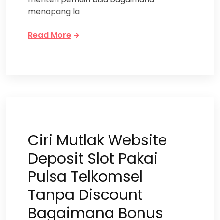
menopang la
Read More
Ciri Mutlak Website
Deposit Slot Pakai
Pulsa Telkomsel
Tanpa Discount
Bagaimana Bonus