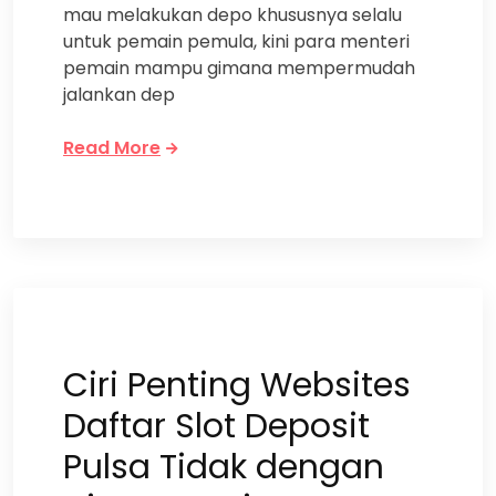
mau melakukan depo khususnya selalu
untuk pemain pemula, kini para menteri
pemain mampu gimana mempermudah
jalankan dep
Read More
Ciri Penting Websites
Daftar Slot Deposit
Pulsa Tidak dengan