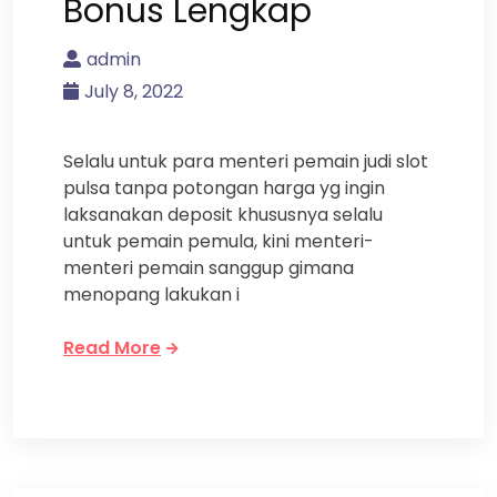
Bonus Lengkap
admin
July 8, 2022
Selalu untuk para menteri pemain judi slot
pulsa tanpa potongan harga yg ingin
laksanakan deposit khususnya selalu
untuk pemain pemula, kini menteri-
menteri pemain sanggup gimana
menopang lakukan i
Read More