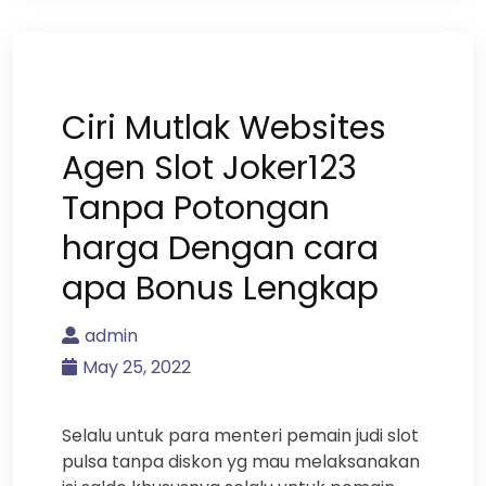
Ciri Mutlak Websites
Agen Slot Joker123
Tanpa Potongan
harga Dengan cara
apa Bonus Lengkap
admin
May 25, 2022
Selalu untuk para menteri pemain judi slot
pulsa tanpa diskon yg mau melaksanakan