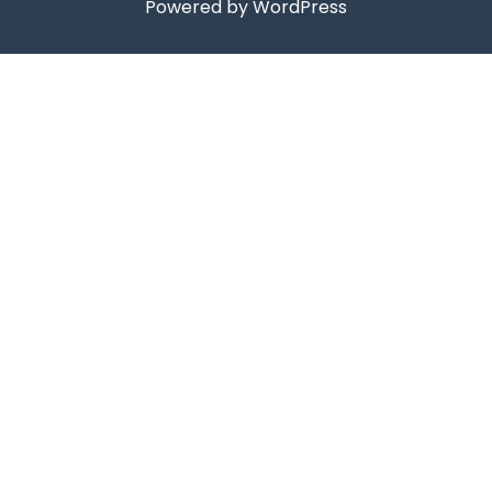
Powered by WordPress