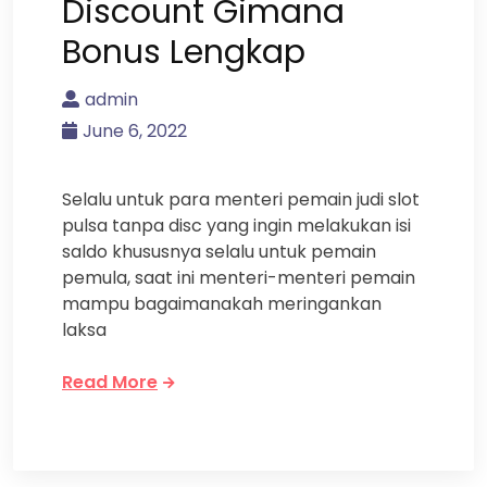
Discount Gimana
Bonus Lengkap
admin
June 6, 2022
Selalu untuk para menteri pemain judi slot
pulsa tanpa disc yang ingin melakukan isi
saldo khususnya selalu untuk pemain
pemula, saat ini menteri-menteri pemain
mampu bagaimanakah meringankan
laksa
Read More