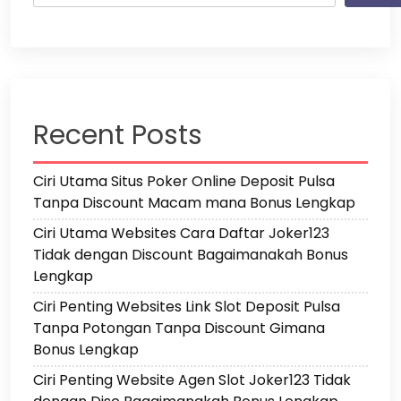
Recent Posts
Ciri Utama Situs Poker Online Deposit Pulsa
Tanpa Discount Macam mana Bonus Lengkap
Ciri Utama Websites Cara Daftar Joker123
Tidak dengan Discount Bagaimanakah Bonus
Lengkap
Ciri Penting Websites Link Slot Deposit Pulsa
Tanpa Potongan Tanpa Discount Gimana
Bonus Lengkap
Ciri Penting Website Agen Slot Joker123 Tidak