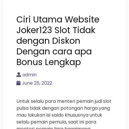
Ciri Utama Website
Joker123 Slot Tidak
dengan Diskon
Dengan cara apa
Bonus Lengkap
admin
June 25, 2022
Untuk selalu para menteri pemain judi slot
pulsa tidak dengan potongan harga yang
mau lakukan isi saldo khususnya untuk
selalu pemain pemula, saat ini para
menteri pemain bisa bagaimana