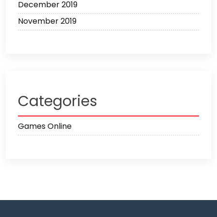
December 2019
November 2019
Categories
Games Online