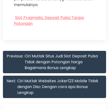
memulainya
Slot Pragmatic Deposit Pulsa Tanpa
Potongan
Post
Previous:
Ciri Mutlak Situs Judi Slot Deposit Pulsa
navigation
Tidak dengan Potongan harga
Bagaimana Bonus Lengkap
Next:
Ciri Mutlak Websites Joker123 Mobile Tidak
dengan Disc Dengan cara apa Bonus
Lengkap