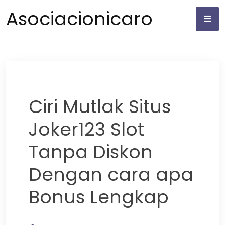
Skip
Asociacionicaro
to
content
Ciri Mutlak Situs
Joker123 Slot
Tanpa Diskon
Dengan cara apa
Bonus Lengkap