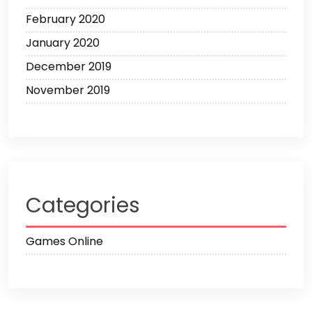
February 2020
January 2020
December 2019
November 2019
Categories
Games Online