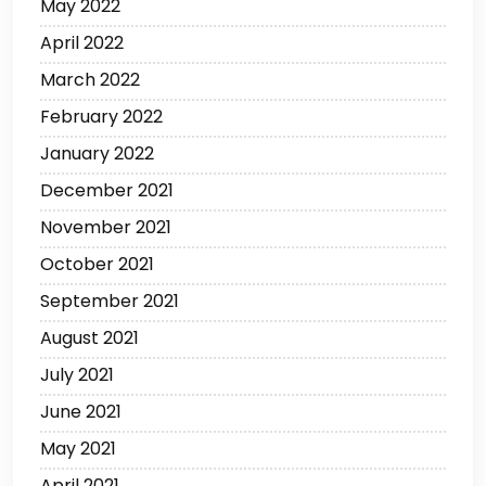
May 2022
April 2022
March 2022
February 2022
January 2022
December 2021
November 2021
October 2021
September 2021
August 2021
July 2021
June 2021
May 2021
April 2021