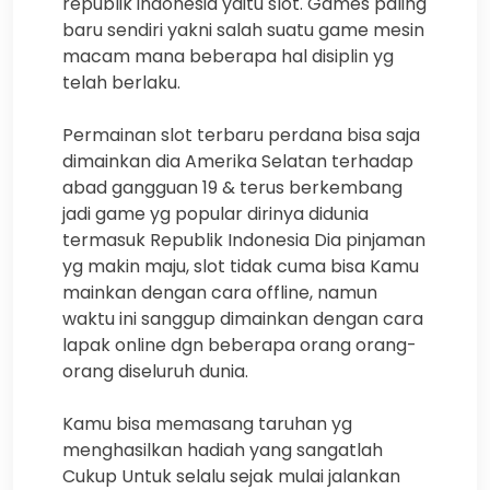
republik indonesia yaitu slot. Games paling
baru sendiri yakni salah suatu game mesin
macam mana beberapa hal disiplin yg
telah berlaku.
Permainan slot terbaru perdana bisa saja
dimainkan dia Amerika Selatan terhadap
abad gangguan 19 & terus berkembang
jadi game yg popular dirinya didunia
termasuk Republik Indonesia Dia pinjaman
yg makin maju, slot tidak cuma bisa Kamu
mainkan dengan cara offline, namun
waktu ini sanggup dimainkan dengan cara
lapak online dgn beberapa orang orang-
orang diseluruh dunia.
Kamu bisa memasang taruhan yg
menghasilkan hadiah yang sangatlah
Cukup Untuk selalu sejak mulai jalankan