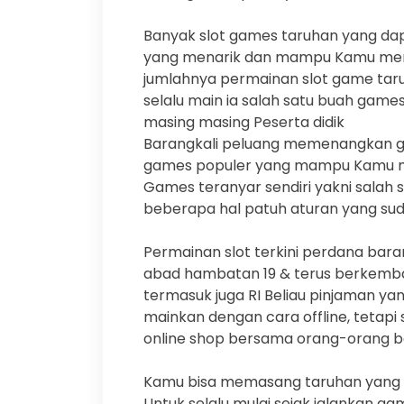
Banyak slot games taruhan yang d
yang menarik dan mampu Kamu mena
jumlahnya permainan slot game ta
selalu main ia salah satu buah ga
masing masing Peserta didik
Barangkali peluang memenangkan ga
games populer yang mampu Kamu main
Games teranyar sendiri yakni sala
beberapa hal patuh aturan yang sud
Permainan slot terkini perdana bara
abad hambatan 19 & terus berkemban
termasuk juga RI Beliau pinjaman ya
mainkan dengan cara offline, tetap
online shop bersama orang-orang be
Kamu bisa memasang taruhan yang
Untuk selalu mulai sejak jalankan 