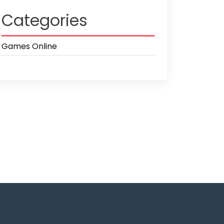
Categories
Games Online