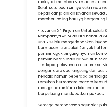
melayani membernya macam mana t
Salah satu buah cirinya yakni web w
depan dan jalankan layanan sewaktu 
memberi paling baru yg bergabung k
• Layanan 24 Pinjeman Untuk selalu
Nampaknya yg telah kita bahas ia Ket
untuk selalu mengedepankan layan
bermacam transaksi. Banyak hal ter
pemain agak bingung nyaman kemend
pemain betah main dirinya situs toko o
Terdapat pelayanan costumer servic
dengan cara apa langsung dan pas b
Kendala namun beberapa perihal gitu
temukan bermacam macam kemudaha
menggunakan Kamu laksanakan berk
berpeluang mendapatkan jackpot.
Semoga pembahasan agen slot pulsa 