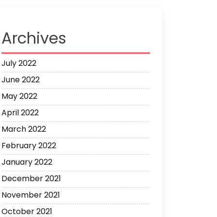
Archives
July 2022
June 2022
May 2022
April 2022
March 2022
February 2022
January 2022
December 2021
November 2021
October 2021