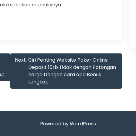
 melaksanakan memulainya
Next:
Ciri Penting Website Poker Online
Deposit 10rb Tidak dengan Potongan
ap
harga Dengan cara apa Bonus
Lengkap
Powered by WordPress