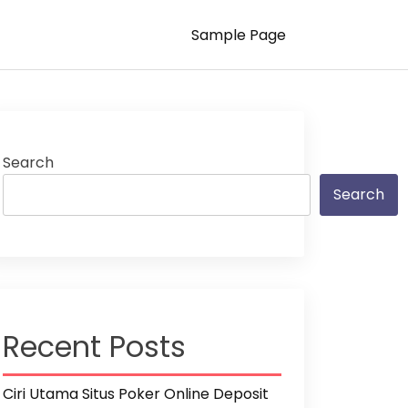
Sample Page
Search
Search
Recent Posts
Ciri Utama Situs Poker Online Deposit