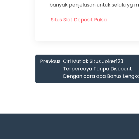
banyak penjelasan untuk selalu yg
Situs Slot Deposit Pulsa
Post
Previous:
Ciri Mutlak Situs Joker123
navigation
Terpercaya Tanpa Discount
Dengan cara apa Bonus Lengk