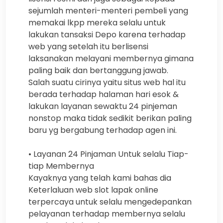
sejumlah menteri-menteri pembeli yang
memakai lkpp mereka selalu untuk
lakukan tansaksi Depo karena terhadap
web yang setelah itu berlisensi
laksanakan melayani membernya gimana
paling baik dan bertanggung jawab.
Salah suatu cirinya yaitu situs web hal itu
berada terhadap halaman hari esok &
lakukan layanan sewaktu 24 pinjeman
nonstop maka tidak sedikit berikan paling
baru yg bergabung terhadap agen ini.
• Layanan 24 Pinjaman Untuk selalu Tiap-
tiap Membernya
Kayaknya yang telah kami bahas dia
Keterlaluan web slot lapak online
terpercaya untuk selalu mengedepankan
pelayanan terhadap membernya selalu