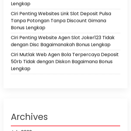
Lengkap
Ciri Penting Websites Link Slot Deposit Pulsa
Tanpa Potongan Tanpa Discount Gimana
Bonus Lengkap
Ciri Penting Website Agen Slot Joker123 Tidak
dengan Disc Bagaimanakah Bonus Lengkap
Ciri Mutlak Web Agen Bola Terpercaya Deposit
50rb Tidak dengan Diskon Bagaimana Bonus
Lengkap
Archives