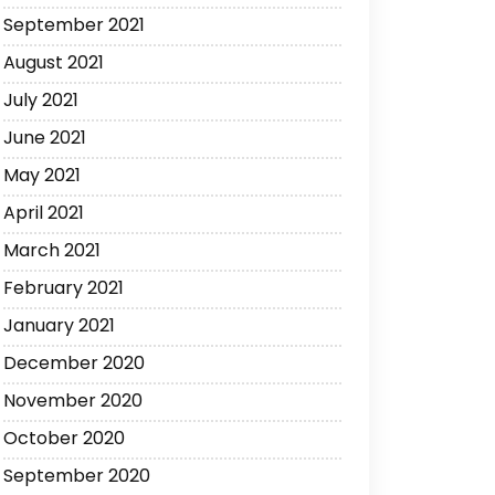
September 2021
August 2021
July 2021
June 2021
May 2021
April 2021
March 2021
February 2021
January 2021
December 2020
November 2020
October 2020
September 2020