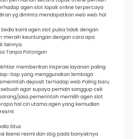
rhadap agen slot lapak online terpercaya
hadiran yg diminta mendapatkan web web hal
Sedia kami agen slot pulsa tidak dengan
 meraih keuntungan dengan cara apa
 lainnya.
ulsa Tanpa Potongan
khtiar memberikan inspirasi layanan paling
 tiap-tiap yang menggunakan lembaga
emerintah deposit terhadap web Paling baru
lah sebuah agar supaya pemain sanggup cek
arang/jasa pemerintah memilih agen slot
erapa hal ciri utama agen yang kemudian
resmi:
dia Situs
 lisensi resmi dan sbg pada banyaknya