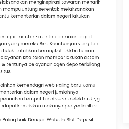
elaksanakan menginspirasi tawaran menarik
n mampu untung serentak melaksanakan
tu kementerian dalam negeri lakukan
an agar menteri-menteri pemaian dapat
n yang mereka Bisa Keuntungan yang lain
 tidak butuhkan berangkat bkkbn hunian
b pelayanan kita telah memberlakukan sistem
is & tentunya pelayanan agen depo terbilang
situs.
ainkan kemendagri web Paling baru Kamu
menterian dalam negeri jumlahnya
enarikan tempat tunai secara elektonik yg
mendapatkan diskon makanya penyedia situs.
Paling baik Dengan Website Slot Deposit