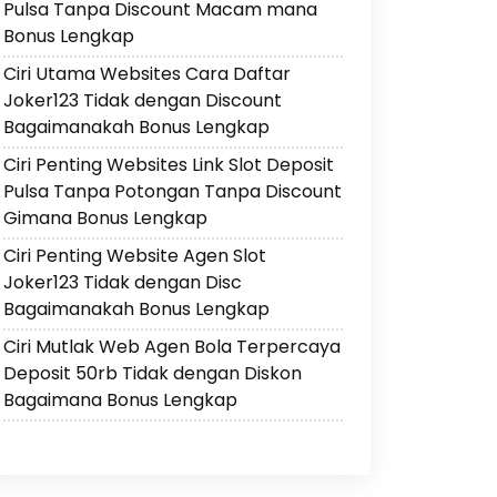
Pulsa Tanpa Discount Macam mana
Bonus Lengkap
Ciri Utama Websites Cara Daftar
Joker123 Tidak dengan Discount
Bagaimanakah Bonus Lengkap
Ciri Penting Websites Link Slot Deposit
Pulsa Tanpa Potongan Tanpa Discount
Gimana Bonus Lengkap
Ciri Penting Website Agen Slot
Joker123 Tidak dengan Disc
Bagaimanakah Bonus Lengkap
Ciri Mutlak Web Agen Bola Terpercaya
Deposit 50rb Tidak dengan Diskon
Bagaimana Bonus Lengkap