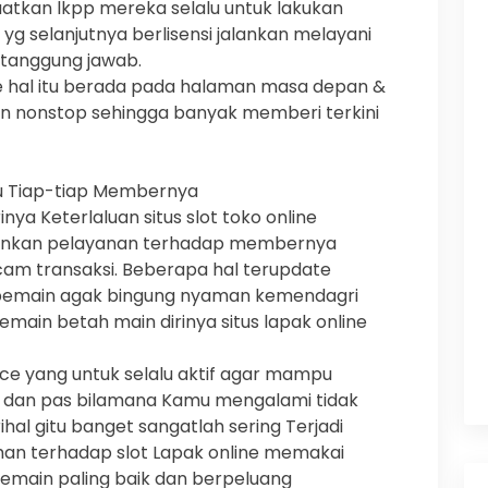
tkan lkpp mereka selalu untuk lakukan
g selanjutnya berlisensi jalankan melayani
tanggung jawab.
te hal itu berada pada halaman masa depan &
n nonstop sehingga banyak memberi terkini
lu Tiap-tiap Membernya
nya Keterlaluan situs slot toko online
pankan pelayanan terhadap membernya
am transaksi. Beberapa hal terupdate
 pemain agak bingung nyaman kemendagri
main betah main dirinya situs lapak online
e yang untuk selalu aktif agar mampu
dan pas bilamana Kamu mengalami tidak
hal gitu banget sangatlah sering Terjadi
n terhadap slot Lapak online memakai
emain paling baik dan berpeluang