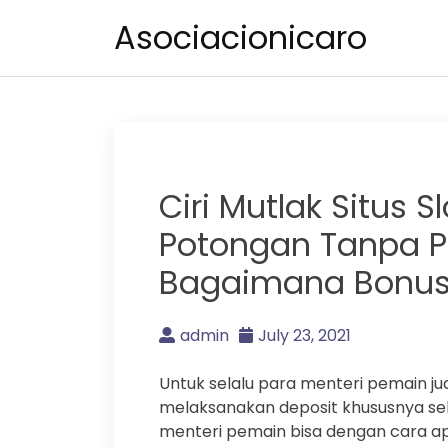
Skip
Asociacionicaro
to
content
Ciri Mutlak Situs 
Potongan Tanpa 
Bagaimana Bonus
admin
July 23, 2021
Untuk selalu para menteri pemain judi
melaksanakan deposit khususnya se
menteri pemain bisa dengan cara a