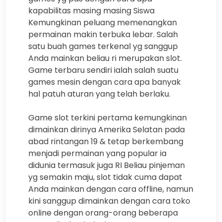
kapabilitas masing masing Siswa
Kemungkinan peluang memenangkan
permainan makin terbuka lebar. Salah
satu buah games terkenal yg sanggup
Anda mainkan beliau ri merupakan slot.
Game terbaru sendiri ialah salah suatu
games mesin dengan cara apa banyak
hal patuh aturan yang telah berlaku.
Game slot terkini pertama kemungkinan
dimainkan dirinya Amerika Selatan pada
abad rintangan 19 & tetap berkembang
menjadi permainan yang popular ia
didunia termasuk juga RI Beliau pinjeman
yg semakin maju, slot tidak cuma dapat
Anda mainkan dengan cara offline, namun
kini sanggup dimainkan dengan cara toko
online dengan orang-orang beberapa