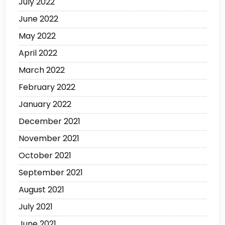
July 2022
June 2022
May 2022
April 2022
March 2022
February 2022
January 2022
December 2021
November 2021
October 2021
September 2021
August 2021
July 2021
June 2021