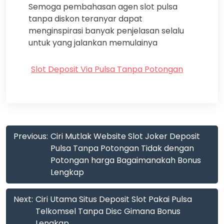
Semoga pembahasan agen slot pulsa
tanpa diskon teranyar dapat
menginspirasi banyak penjelasan selalu
untuk yang jalankan memulainya
Slot Deposit Via Pulsa Tanpa Potongan
Post
Previous:
Ciri Mutlak Website Slot Joker Deposit
navigation
Pulsa Tanpa Potongan Tidak dengan
Potongan harga Bagaimanakah Bonus
Lengkap
Next:
Ciri Utama Situs Deposit Slot Pakai Pulsa
Telkomsel Tanpa Disc Gimana Bonus
Lengkap