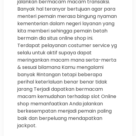
jalankan bermacam macam transaksi.
Banyak hal teranyar bertujuan agar para
menteri pemain merasa bingung nyaman
kementerian dalam negeri layanan yang
kita memberi sehingga pemain betah
bermain dia situs online shop ini.
Terdapat pelayanan costumer service yg
selalu untuk aktif supaya dapat
meringankan macam mana serta-merta
& sesuai bilamana Kamu mengalami
banyak Rintangan tetapi beberapa
perihal keterlaluan benar benar tidak
jarang Terjadi dapatkan bermacam
macam kemudahan terhadap slot Online
shop memanfaatkan Anda jalankan
berkesempatan menjadi pemain paling
baik dan berpeluang mendapatkan
jackpot.