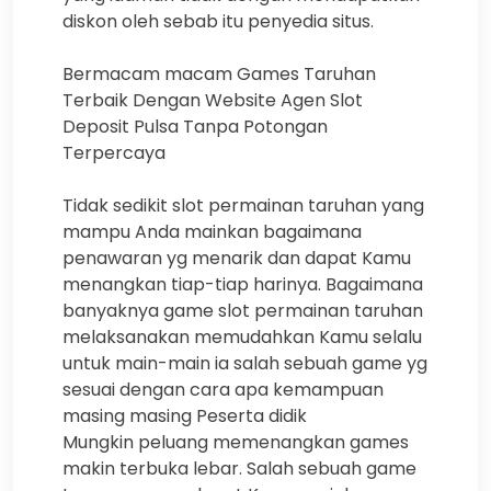
diskon oleh sebab itu penyedia situs.
Bermacam macam Games Taruhan
Terbaik Dengan Website Agen Slot
Deposit Pulsa Tanpa Potongan
Terpercaya
Tidak sedikit slot permainan taruhan yang
mampu Anda mainkan bagaimana
penawaran yg menarik dan dapat Kamu
menangkan tiap-tiap harinya. Bagaimana
banyaknya game slot permainan taruhan
melaksanakan memudahkan Kamu selalu
untuk main-main ia salah sebuah game yg
sesuai dengan cara apa kemampuan
masing masing Peserta didik
Mungkin peluang memenangkan games
makin terbuka lebar. Salah sebuah game