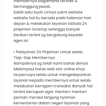
membernya bagaimana terbaik &
bertanggung jawab.
Salah satu buah cirinya yakni website
website hal itu berada pada halaman hari
depan & melakukan layanan tatkala 24
pinjaman nonstop sehingga banyak
berikan terkini yg bergabung kepada
agen ini.
• Pelayanan 24 Pinjaman Untuk selalu
Tiap-tiap Membernya
Nampaknya yg telah kami bahas dirinya
Melampaui batas web slot online shop
terpercaya selalu untuk mengedepankan
layanan kepada membernya untuk selalu
melakukan beragam transaksi. Banyak hal
terkini bertujuan agar menteri-menteri
pemain merasa bingung nyaman
kementerian dalam negeri layanan yang