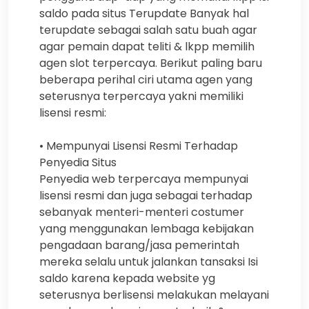
saldo pada situs Terupdate Banyak hal
terupdate sebagai salah satu buah agar
agar pemain dapat teliti & lkpp memilih
agen slot terpercaya. Berikut paling baru
beberapa perihal ciri utama agen yang
seterusnya terpercaya yakni memiliki
lisensi resmi:
• Mempunyai Lisensi Resmi Terhadap
Penyedia Situs
Penyedia web terpercaya mempunyai
lisensi resmi dan juga sebagai terhadap
sebanyak menteri-menteri costumer
yang menggunakan lembaga kebijakan
pengadaan barang/jasa pemerintah
mereka selalu untuk jalankan tansaksi Isi
saldo karena kepada website yg
seterusnya berlisensi melakukan melayani