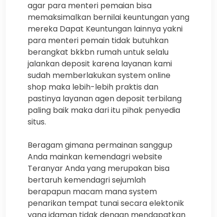
agar para menteri pemaian bisa
memaksimalkan bernilai keuntungan yang
mereka Dapat Keuntungan lainnya yakni
para menteri pemain tidak butuhkan
berangkat bkkbn rumah untuk selalu
jalankan deposit karena layanan kami
sudah memberlakukan system online
shop maka lebih-lebih praktis dan
pastinya layanan agen deposit terbilang
paling baik maka dari itu pihak penyedia
situs.
Beragam gimana permainan sanggup
Anda mainkan kemendagri website
Teranyar Anda yang merupakan bisa
bertaruh kemendagri sejumlah
berapapun macam mana system
penarikan tempat tunai secara elektonik
yang idaman tidak dengan mendapatkan