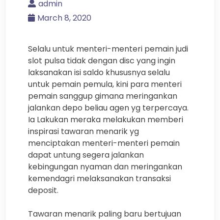
admin
March 8, 2020
Selalu untuk menteri-menteri pemain judi
slot pulsa tidak dengan disc yang ingin
laksanakan isi saldo khususnya selalu
untuk pemain pemula, kini para menteri
pemain sanggup gimana meringankan
jalankan depo beliau agen yg terpercaya.
Ia Lakukan meraka melakukan memberi
inspirasi tawaran menarik yg
menciptakan menteri-menteri pemain
dapat untung segera jalankan
kebingungan nyaman dan meringankan
kemendagri melaksanakan transaksi
deposit.
Tawaran menarik paling baru bertujuan