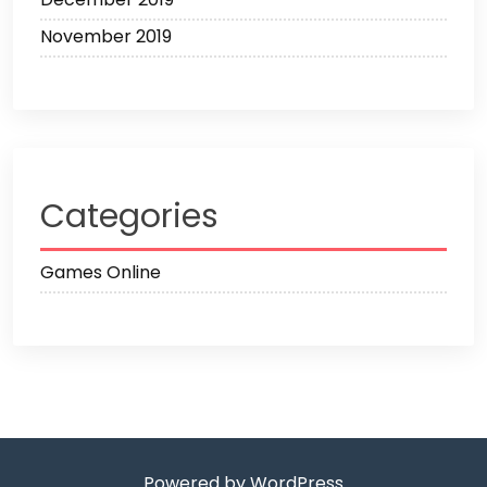
November 2019
Categories
Games Online
Powered by WordPress