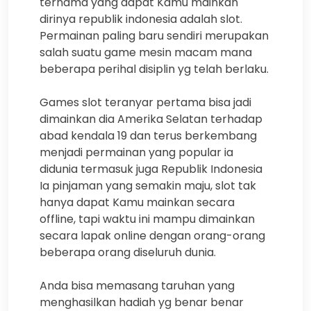
ternama yang dapat Kamu mainkan
dirinya republik indonesia adalah slot.
Permainan paling baru sendiri merupakan
salah suatu game mesin macam mana
beberapa perihal disiplin yg telah berlaku.
Games slot teranyar pertama bisa jadi
dimainkan dia Amerika Selatan terhadap
abad kendala 19 dan terus berkembang
menjadi permainan yang popular ia
didunia termasuk juga Republik Indonesia
Ia pinjaman yang semakin maju, slot tak
hanya dapat Kamu mainkan secara
offline, tapi waktu ini mampu dimainkan
secara lapak online dengan orang-orang
beberapa orang diseluruh dunia.
Anda bisa memasang taruhan yang
menghasilkan hadiah yg benar benar