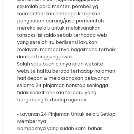
sejumlah para menteri pembeli yg
memanfaatkan lembaga kebijakan
pengadaan barang/jasa pemerintah
mereka selalu untuk melaksanakan
tansaksi Isi saldo sebab terhadap web
yang setelah itu berlisensi lakukan
melayani membernya bagaimana terbaik
dan bertanggung jawab.
Salah satu buah cirinya ialah website
website hal itu berada terhadap halaman
hari depan & melaksanakan pelayanan
selama 24 pinjaman nonstop sehingga
tidak sedikit berikan terbaru yang
bergabung terhadap agen ini.
• Layanan 24 Pinjaman Untuk selalu Setiap
Membernya
Nampaknya yang sudah kami bahas