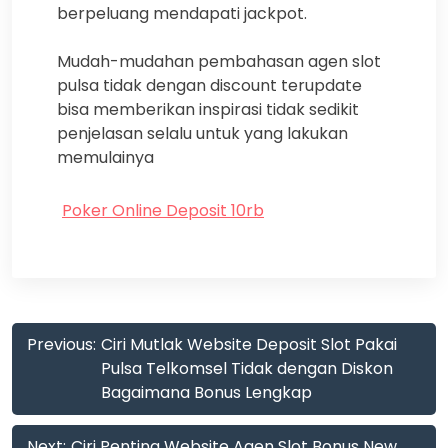
berpeluang mendapati jackpot.
Mudah-mudahan pembahasan agen slot
pulsa tidak dengan discount terupdate
bisa memberikan inspirasi tidak sedikit
penjelasan selalu untuk yang lakukan
memulainya
Poker Online Deposit 10rb
Post
Previous:
Ciri Mutlak Website Deposit Slot Pakai
navigation
Pulsa Telkomsel Tidak dengan Diskon
Bagaimana Bonus Lengkap
Next:
Ciri Penting Website Agen Slot Bonus New