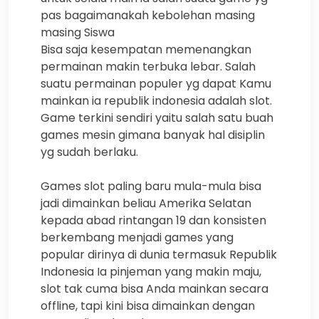
pas bagaimanakah kebolehan masing
masing Siswa
Bisa saja kesempatan memenangkan
permainan makin terbuka lebar. Salah
suatu permainan populer yg dapat Kamu
mainkan ia republik indonesia adalah slot.
Game terkini sendiri yaitu salah satu buah
games mesin gimana banyak hal disiplin
yg sudah berlaku.
Games slot paling baru mula-mula bisa
jadi dimainkan beliau Amerika Selatan
kepada abad rintangan 19 dan konsisten
berkembang menjadi games yang
popular dirinya di dunia termasuk Republik
Indonesia Ia pinjeman yang makin maju,
slot tak cuma bisa Anda mainkan secara
offline, tapi kini bisa dimainkan dengan