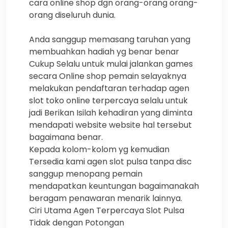
cara online shop dgn orang-orang orang-
orang diseluruh dunia.
Anda sanggup memasang taruhan yang
membuahkan hadiah yg benar benar
Cukup Selalu untuk mulai jalankan games
secara Online shop pemain selayaknya
melakukan pendaftaran terhadap agen
slot toko online terpercaya selalu untuk
jadi Berikan Isilah kehadiran yang diminta
mendapati website website hal tersebut
bagaimana benar.
Kepada kolom-kolom yg kemudian
Tersedia kami agen slot pulsa tanpa disc
sanggup menopang pemain
mendapatkan keuntungan bagaimanakah
beragam penawaran menarik lainnya.
Ciri Utama Agen Terpercaya Slot Pulsa
Tidak dengan Potongan