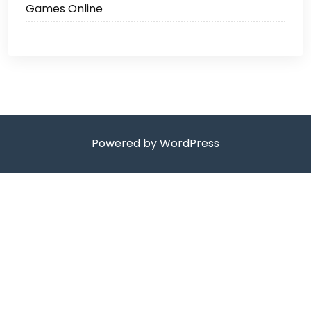
Games Online
Powered by WordPress