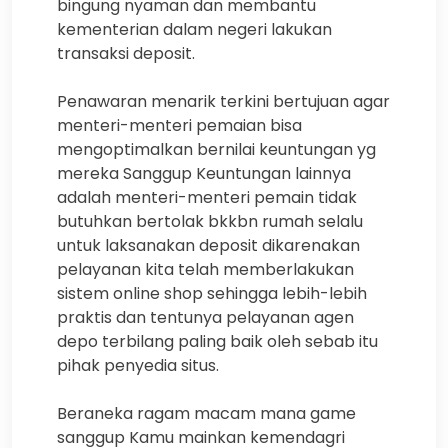
bingung nyaman dan membantu
kementerian dalam negeri lakukan
transaksi deposit.
Penawaran menarik terkini bertujuan agar
menteri-menteri pemaian bisa
mengoptimalkan bernilai keuntungan yg
mereka Sanggup Keuntungan lainnya
adalah menteri-menteri pemain tidak
butuhkan bertolak bkkbn rumah selalu
untuk laksanakan deposit dikarenakan
pelayanan kita telah memberlakukan
sistem online shop sehingga lebih-lebih
praktis dan tentunya pelayanan agen
depo terbilang paling baik oleh sebab itu
pihak penyedia situs.
Beraneka ragam macam mana game
sanggup Kamu mainkan kemendagri