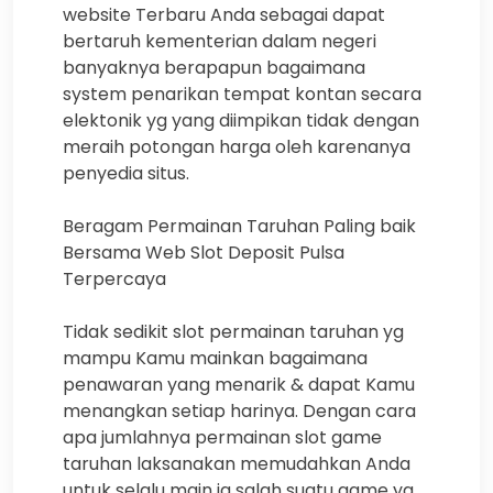
website Terbaru Anda sebagai dapat
bertaruh kementerian dalam negeri
banyaknya berapapun bagaimana
system penarikan tempat kontan secara
elektonik yg yang diimpikan tidak dengan
meraih potongan harga oleh karenanya
penyedia situs.
Beragam Permainan Taruhan Paling baik
Bersama Web Slot Deposit Pulsa
Terpercaya
Tidak sedikit slot permainan taruhan yg
mampu Kamu mainkan bagaimana
penawaran yang menarik & dapat Kamu
menangkan setiap harinya. Dengan cara
apa jumlahnya permainan slot game
taruhan laksanakan memudahkan Anda
untuk selalu main ia salah suatu game yg