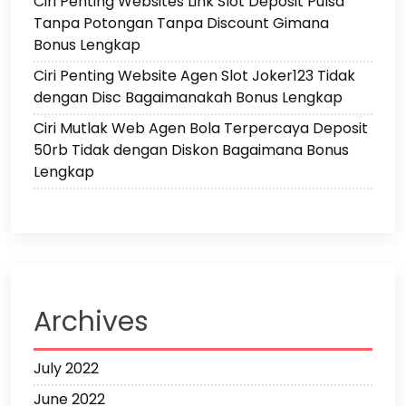
Ciri Penting Websites Link Slot Deposit Pulsa
Tanpa Potongan Tanpa Discount Gimana
Bonus Lengkap
Ciri Penting Website Agen Slot Joker123 Tidak
dengan Disc Bagaimanakah Bonus Lengkap
Ciri Mutlak Web Agen Bola Terpercaya Deposit
50rb Tidak dengan Diskon Bagaimana Bonus
Lengkap
Archives
July 2022
June 2022