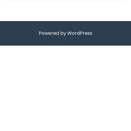
Powered by WordPress