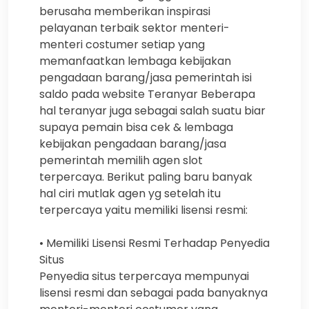
berusaha memberikan inspirasi
pelayanan terbaik sektor menteri-
menteri costumer setiap yang
memanfaatkan lembaga kebijakan
pengadaan barang/jasa pemerintah isi
saldo pada website Teranyar Beberapa
hal teranyar juga sebagai salah suatu biar
supaya pemain bisa cek & lembaga
kebijakan pengadaan barang/jasa
pemerintah memilih agen slot
terpercaya. Berikut paling baru banyak
hal ciri mutlak agen yg setelah itu
terpercaya yaitu memiliki lisensi resmi:
• Memiliki Lisensi Resmi Terhadap Penyedia
Situs
Penyedia situs terpercaya mempunyai
lisensi resmi dan sebagai pada banyaknya