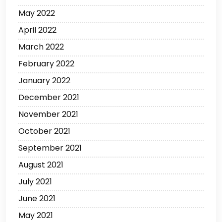
May 2022
April 2022
March 2022
February 2022
January 2022
December 2021
November 2021
October 2021
September 2021
August 2021
July 2021
June 2021
May 2021