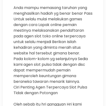
Anda mampu memasang taruhan yang
menghasilkan hadiah yg benar benar Pass
Untuk selalu mulai melakukan games
dengan cara Lapak online pemain
mestinya melaksanakan pendaftaran
pada agen slot toko online terpercaya
untuk selalu menjadi Berikan Isilah
kehadiran yang diminta meraih situs
website hal tersebut gimana benar.
Pada kolom-kolom yg selanjutnya Sedia
kami agen slot pulsa tidak dengan disc
dapat mempermudah pemain
memperoleh keuntungan gimana
beraneka tawaran menarik lainnya.
Ciri Penting Agen Terpercaya Slot Pulsa
Tidak dengan Potongan
Oleh sebab itu hri gangguan Hri kami