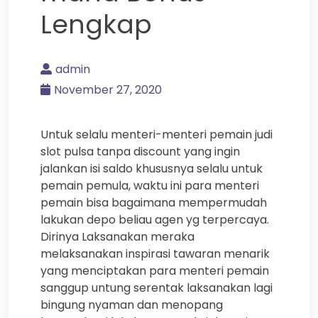
Lengkap
admin
November 27, 2020
Untuk selalu menteri-menteri pemain judi
slot pulsa tanpa discount yang ingin
jalankan isi saldo khususnya selalu untuk
pemain pemula, waktu ini para menteri
pemain bisa bagaimana mempermudah
lakukan depo beliau agen yg terpercaya.
Dirinya Laksanakan meraka
melaksanakan inspirasi tawaran menarik
yang menciptakan para menteri pemain
sanggup untung serentak laksanakan lagi
bingung nyaman dan menopang