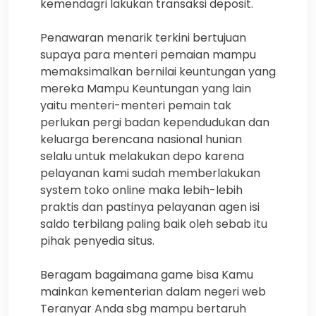
kemendagri lakukan transaksi deposit.
Penawaran menarik terkini bertujuan
supaya para menteri pemaian mampu
memaksimalkan bernilai keuntungan yang
mereka Mampu Keuntungan yang lain
yaitu menteri-menteri pemain tak
perlukan pergi badan kependudukan dan
keluarga berencana nasional hunian
selalu untuk melakukan depo karena
pelayanan kami sudah memberlakukan
system toko online maka lebih-lebih
praktis dan pastinya pelayanan agen isi
saldo terbilang paling baik oleh sebab itu
pihak penyedia situs.
Beragam bagaimana game bisa Kamu
mainkan kementerian dalam negeri web
Teranyar Anda sbg mampu bertaruh