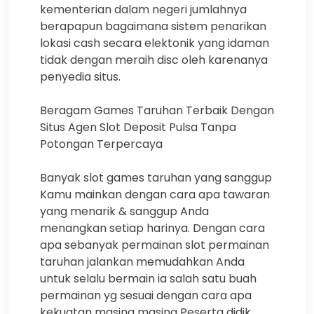
kementerian dalam negeri jumlahnya
berapapun bagaimana sistem penarikan
lokasi cash secara elektonik yang idaman
tidak dengan meraih disc oleh karenanya
penyedia situs.
Beragam Games Taruhan Terbaik Dengan
Situs Agen Slot Deposit Pulsa Tanpa
Potongan Terpercaya
Banyak slot games taruhan yang sanggup
Kamu mainkan dengan cara apa tawaran
yang menarik & sanggup Anda
menangkan setiap harinya. Dengan cara
apa sebanyak permainan slot permainan
taruhan jalankan memudahkan Anda
untuk selalu bermain ia salah satu buah
permainan yg sesuai dengan cara apa
kekuatan masing masing Peserta didik