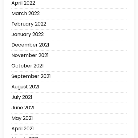
April 2022
March 2022
February 2022
January 2022
December 2021
November 2021
October 2021
September 2021
August 2021
July 2021
June 2021
May 2021
April 2021