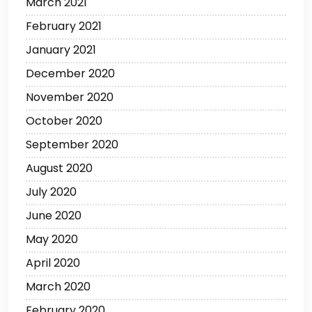
March 2021
February 2021
January 2021
December 2020
November 2020
October 2020
September 2020
August 2020
July 2020
June 2020
May 2020
April 2020
March 2020
February 2020