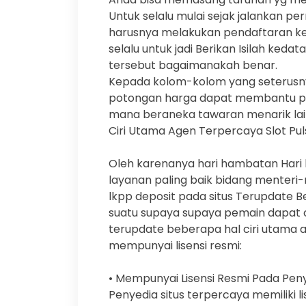
Untuk selalu mulai sejak jalankan p
harusnya melakukan pendaftaran ke
selalu untuk jadi Berikan Isilah keda
tersebut bagaimanakah benar.
Kepada kolom-kolom yang seterusny
potongan harga dapat membantu 
mana beraneka tawaran menarik lai
Ciri Utama Agen Terpercaya Slot Pu
Oleh karenanya hari hambatan Hari
layanan paling baik bidang menteri
lkpp deposit pada situs Terupdate B
suatu supaya supaya pemain dapat ce
terupdate beberapa hal ciri utama a
mempunyai lisensi resmi:
• Mempunyai Lisensi Resmi Pada Peny
Penyedia situs terpercaya memiliki 