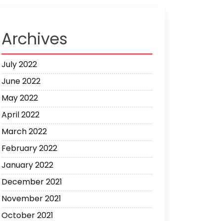
Archives
July 2022
June 2022
May 2022
April 2022
March 2022
February 2022
January 2022
December 2021
November 2021
October 2021