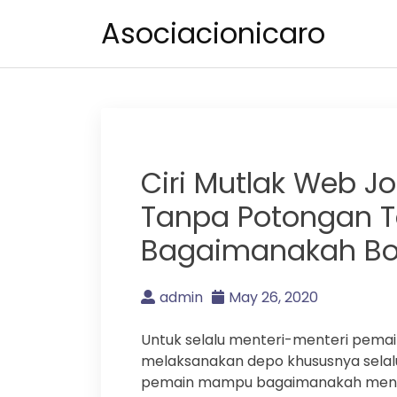
Skip
Asociacionicaro
to
content
Ciri Mutlak Web Jo
Tanpa Potongan T
Bagaimanakah Bo
admin
May 26, 2020
Untuk selalu menteri-menteri pemain
melaksanakan depo khususnya selalu
pemain mampu bagaimanakah menolon