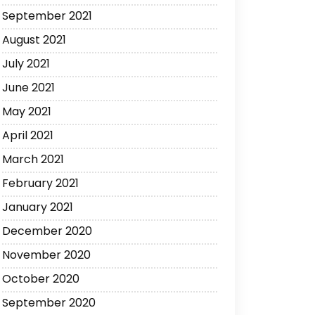
September 2021
August 2021
July 2021
June 2021
May 2021
April 2021
March 2021
February 2021
January 2021
December 2020
November 2020
October 2020
September 2020