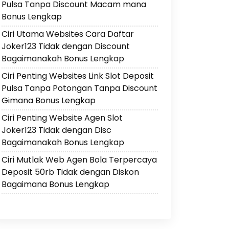
Pulsa Tanpa Discount Macam mana
Bonus Lengkap
Ciri Utama Websites Cara Daftar
Joker123 Tidak dengan Discount
Bagaimanakah Bonus Lengkap
Ciri Penting Websites Link Slot Deposit
Pulsa Tanpa Potongan Tanpa Discount
Gimana Bonus Lengkap
Ciri Penting Website Agen Slot
Joker123 Tidak dengan Disc
Bagaimanakah Bonus Lengkap
Ciri Mutlak Web Agen Bola Terpercaya
Deposit 50rb Tidak dengan Diskon
Bagaimana Bonus Lengkap