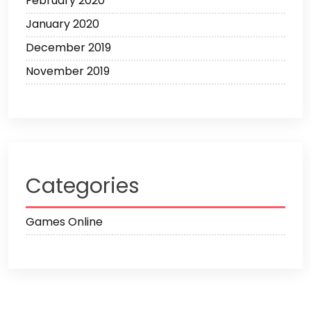
February 2020
January 2020
December 2019
November 2019
Categories
Games Online