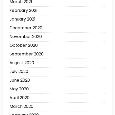
March 2021
February 2021
January 2021
December 2020
November 2020
October 2020
September 2020
August 2020
July 2020
June 2020
May 2020
April 2020
March 2020