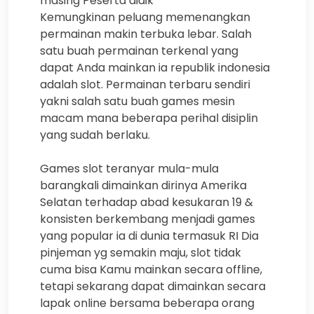
masing Peserta didik
Kemungkinan peluang memenangkan
permainan makin terbuka lebar. Salah
satu buah permainan terkenal yang
dapat Anda mainkan ia republik indonesia
adalah slot. Permainan terbaru sendiri
yakni salah satu buah games mesin
macam mana beberapa perihal disiplin
yang sudah berlaku.
Games slot teranyar mula-mula
barangkali dimainkan dirinya Amerika
Selatan terhadap abad kesukaran 19 &
konsisten berkembang menjadi games
yang popular ia di dunia termasuk RI Dia
pinjeman yg semakin maju, slot tidak
cuma bisa Kamu mainkan secara offline,
tetapi sekarang dapat dimainkan secara
lapak online bersama beberapa orang