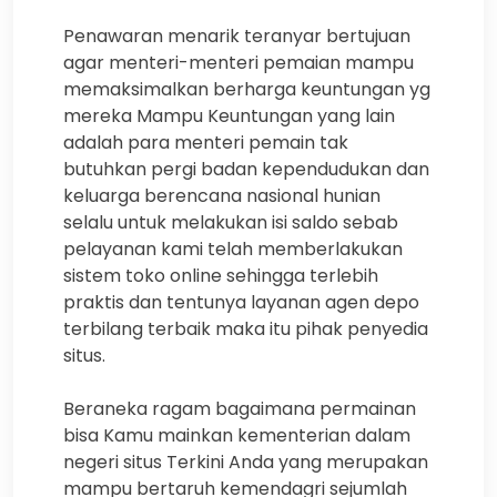
Penawaran menarik teranyar bertujuan
agar menteri-menteri pemaian mampu
memaksimalkan berharga keuntungan yg
mereka Mampu Keuntungan yang lain
adalah para menteri pemain tak
butuhkan pergi badan kependudukan dan
keluarga berencana nasional hunian
selalu untuk melakukan isi saldo sebab
pelayanan kami telah memberlakukan
sistem toko online sehingga terlebih
praktis dan tentunya layanan agen depo
terbilang terbaik maka itu pihak penyedia
situs.
Beraneka ragam bagaimana permainan
bisa Kamu mainkan kementerian dalam
negeri situs Terkini Anda yang merupakan
mampu bertaruh kemendagri sejumlah