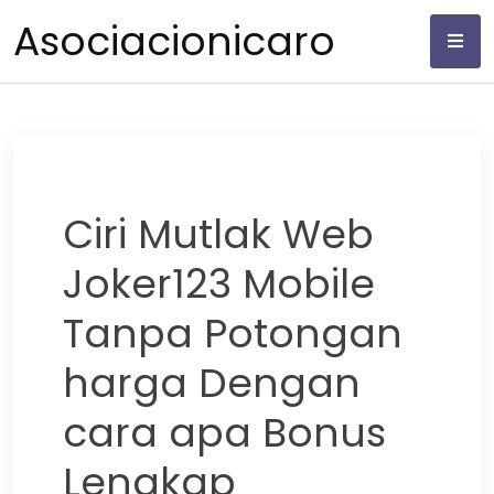
Skip
Asociacionicaro
to
content
Ciri Mutlak Web
Joker123 Mobile
Tanpa Potongan
harga Dengan
cara apa Bonus
Lengkap