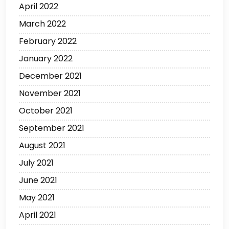
April 2022
March 2022
February 2022
January 2022
December 2021
November 2021
October 2021
September 2021
August 2021
July 2021
June 2021
May 2021
April 2021