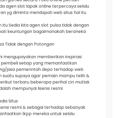
 agen slot lapak online terpercaya selalu
an yg diminta mendapati web situs hal itu
tu Sedia kita agen slot pulsa tidak dengan
pati keuntungan bagaimanakah beraneka
lsa Tidak dengan Potongan
ami mengupayakan memberikan inspirasi
ri pembeli setiap yang memanfaatkan
ng/jasa pemerintah depo terhadap web
lah suatu supaya agar pemain mampu teliti &
erikut terbaru beberapa perihal ciri mutlak
dalah mempunyai lisensi resmi:
dia Situs
isensi resmi & sebagai terhadap sebanyak
nfaatkan lkpp mereka untuk selalu