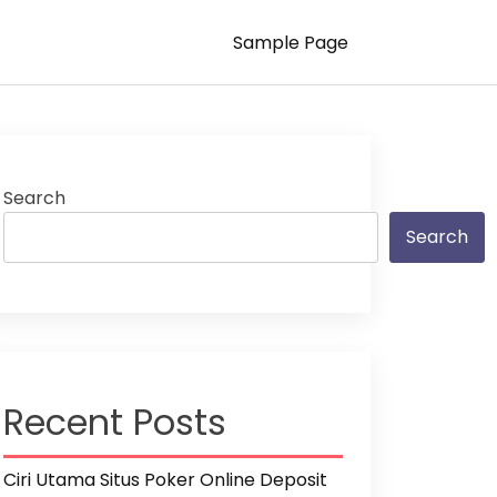
Sample Page
Search
Search
Recent Posts
Ciri Utama Situs Poker Online Deposit