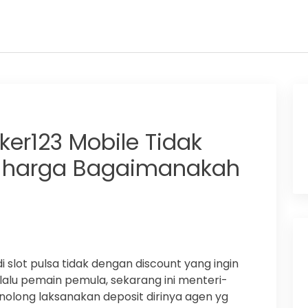
ker123 Mobile Tidak
 harga Bagaimanakah
i slot pulsa tidak dengan discount yang ingin
alu pemain pemula, sekarang ini menteri-
olong laksanakan deposit dirinya agen yg