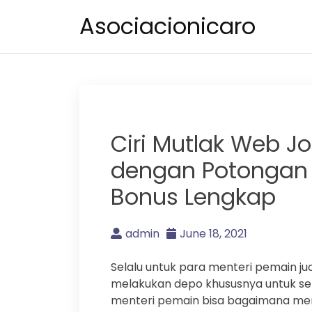
Skip
Asociacionicaro
to
content
Ciri Mutlak Web Jo
dengan Potongan
Bonus Lengkap
admin
June 18, 2021
Selalu untuk para menteri pemain jud
melakukan depo khususnya untuk sel
menteri pemain bisa bagaimana men