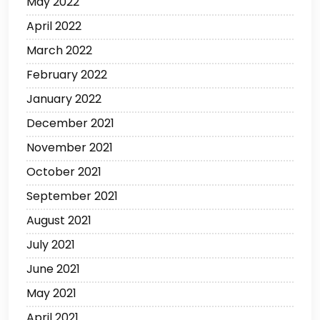
May 2022
April 2022
March 2022
February 2022
January 2022
December 2021
November 2021
October 2021
September 2021
August 2021
July 2021
June 2021
May 2021
April 2021