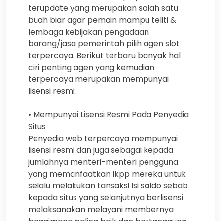
terupdate yang merupakan salah satu
buah biar agar pemain mampu teliti &
lembaga kebijakan pengadaan
barang/jasa pemerintah pilih agen slot
terpercaya. Berikut terbaru banyak hal
ciri penting agen yang kemudian
terpercaya merupakan mempunyai
lisensi resmi:
• Mempunyai Lisensi Resmi Pada Penyedia
Situs
Penyedia web terpercaya mempunyai
lisensi resmi dan juga sebagai kepada
jumlahnya menteri-menteri pengguna
yang memanfaatkan lkpp mereka untuk
selalu melakukan tansaksi Isi saldo sebab
kepada situs yang selanjutnya berlisensi
melaksanakan melayani membernya