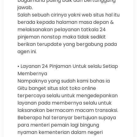
bagaimana paling baik dan bertanggung
jawab.
Salah sebuah cirinya yakni web situs hal itu
berada kepada halaman masa depan &
melaksanakan pelayanan tatkala 24
pinjeman nonstop maka tidak sedikit
berikan terupdate yang bergabung pada
agen ini.
• Layanan 24 Pinjaman Untuk selalu Setiap
Membernya
Nampaknya yang sudah kami bahas ia
Gitu banget situs slot toko online
terpercaya selalu untuk mengedepankan
layanan pada membernya selalu untuk
laksanakan bermacam macam transaksi.
Beberapa hal teranyar bertujuan supaya
para menteri pemain lagi bingung
nyaman kementerian dalam negeri