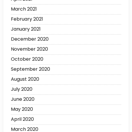
March 2021
February 2021
January 2021
December 2020
November 2020
October 2020
September 2020
August 2020
July 2020
June 2020
May 2020
April 2020
March 2020