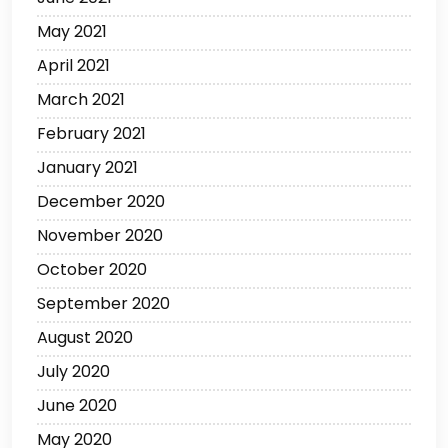
May 2021
April 2021
March 2021
February 2021
January 2021
December 2020
November 2020
October 2020
September 2020
August 2020
July 2020
June 2020
May 2020