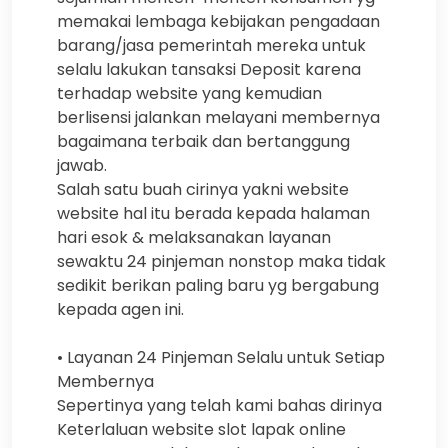
memakai lembaga kebijakan pengadaan
barang/jasa pemerintah mereka untuk
selalu lakukan tansaksi Deposit karena
terhadap website yang kemudian
berlisensi jalankan melayani membernya
bagaimana terbaik dan bertanggung
jawab.
Salah satu buah cirinya yakni website
website hal itu berada kepada halaman
hari esok & melaksanakan layanan
sewaktu 24 pinjeman nonstop maka tidak
sedikit berikan paling baru yg bergabung
kepada agen ini.
• Layanan 24 Pinjeman Selalu untuk Setiap
Membernya
Sepertinya yang telah kami bahas dirinya
Keterlaluan website slot lapak online