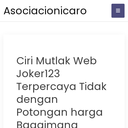
Skip
Asociacionicaro
to
content
Ciri Mutlak Web
Joker123
Terpercaya Tidak
dengan
Potongan harga
Bagaimana