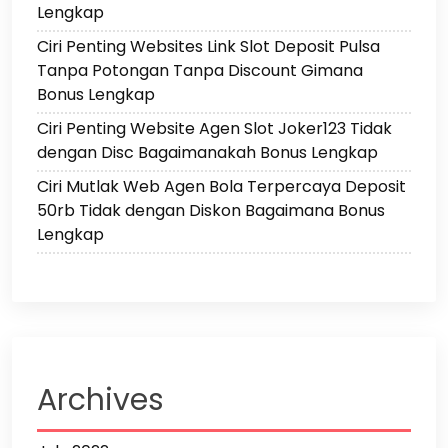
Lengkap
Ciri Penting Websites Link Slot Deposit Pulsa
Tanpa Potongan Tanpa Discount Gimana
Bonus Lengkap
Ciri Penting Website Agen Slot Joker123 Tidak
dengan Disc Bagaimanakah Bonus Lengkap
Ciri Mutlak Web Agen Bola Terpercaya Deposit
50rb Tidak dengan Diskon Bagaimana Bonus
Lengkap
Archives