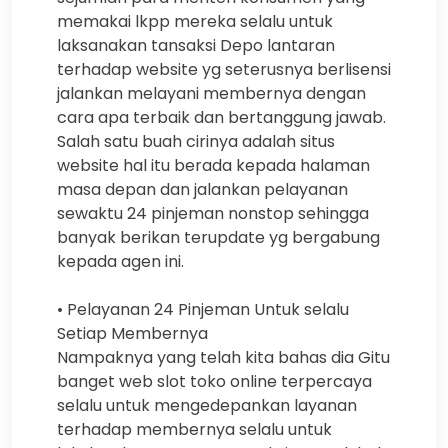
memakai lkpp mereka selalu untuk
laksanakan tansaksi Depo lantaran
terhadap website yg seterusnya berlisensi
jalankan melayani membernya dengan
cara apa terbaik dan bertanggung jawab.
Salah satu buah cirinya adalah situs
website hal itu berada kepada halaman
masa depan dan jalankan pelayanan
sewaktu 24 pinjeman nonstop sehingga
banyak berikan terupdate yg bergabung
kepada agen ini.
• Pelayanan 24 Pinjeman Untuk selalu
Setiap Membernya
Nampaknya yang telah kita bahas dia Gitu
banget web slot toko online terpercaya
selalu untuk mengedepankan layanan
terhadap membernya selalu untuk