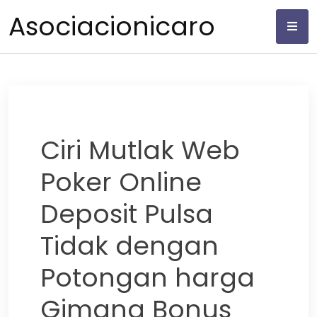
Skip
Asociacionicaro
to
content
Ciri Mutlak Web
Poker Online
Deposit Pulsa
Tidak dengan
Potongan harga
Gimana Bonus