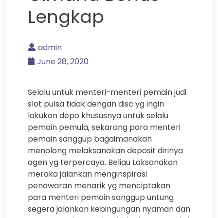
Lengkap
admin
June 28, 2020
Selalu untuk menteri-menteri pemain judi
slot pulsa tidak dengan disc yg ingin
lakukan depo khususnya untuk selalu
pemain pemula, sekarang para menteri
pemain sanggup bagaimanakah
menolong melaksanakan deposit dirinya
agen yg terpercaya. Beliau Laksanakan
meraka jalankan menginspirasi
penawaran menarik yg menciptakan
para menteri pemain sanggup untung
segera jalankan kebingungan nyaman dan