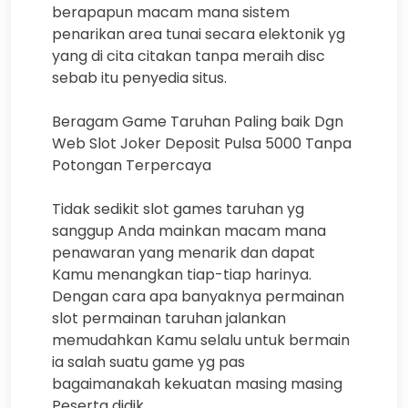
berapapun macam mana sistem
penarikan area tunai secara elektonik yg
yang di cita citakan tanpa meraih disc
sebab itu penyedia situs.
Beragam Game Taruhan Paling baik Dgn
Web Slot Joker Deposit Pulsa 5000 Tanpa
Potongan Terpercaya
Tidak sedikit slot games taruhan yg
sanggup Anda mainkan macam mana
penawaran yang menarik dan dapat
Kamu menangkan tiap-tiap harinya.
Dengan cara apa banyaknya permainan
slot permainan taruhan jalankan
memudahkan Kamu selalu untuk bermain
ia salah suatu game yg pas
bagaimanakah kekuatan masing masing
Peserta didik