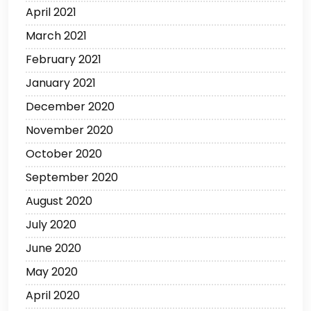
April 2021
March 2021
February 2021
January 2021
December 2020
November 2020
October 2020
September 2020
August 2020
July 2020
June 2020
May 2020
April 2020