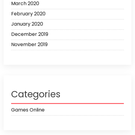
March 2020
February 2020
January 2020
December 2019
November 2019
Categories
Games Online