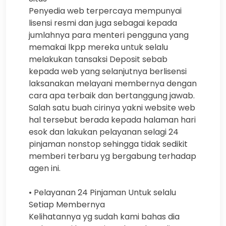
Penyedia web terpercaya mempunyai
lisensi resmi dan juga sebagai kepada
jumlahnya para menteri pengguna yang
memakai lkpp mereka untuk selalu
melakukan tansaksi Deposit sebab
kepada web yang selanjutnya berlisensi
laksanakan melayani membernya dengan
cara apa terbaik dan bertanggung jawab.
Salah satu buah cirinya yakni website web
hal tersebut berada kepada halaman hari
esok dan lakukan pelayanan selagi 24
pinjaman nonstop sehingga tidak sedikit
memberi terbaru yg bergabung terhadap
agen ini.
• Pelayanan 24 Pinjaman Untuk selalu
Setiap Membernya
Kelihatannya yg sudah kami bahas dia