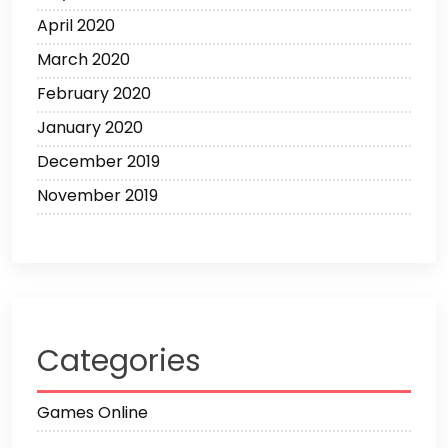
April 2020
March 2020
February 2020
January 2020
December 2019
November 2019
Categories
Games Online