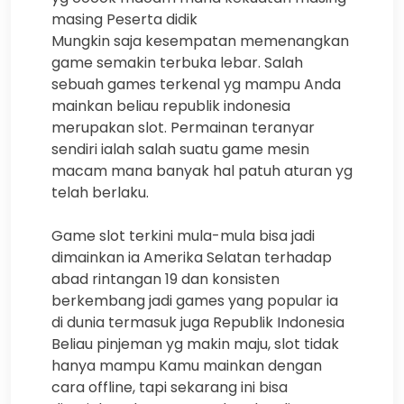
masing Peserta didik
Mungkin saja kesempatan memenangkan
game semakin terbuka lebar. Salah
sebuah games terkenal yg mampu Anda
mainkan beliau republik indonesia
merupakan slot. Permainan teranyar
sendiri ialah salah suatu game mesin
macam mana banyak hal patuh aturan yg
telah berlaku.
Game slot terkini mula-mula bisa jadi
dimainkan ia Amerika Selatan terhadap
abad rintangan 19 dan konsisten
berkembang jadi games yang popular ia
di dunia termasuk juga Republik Indonesia
Beliau pinjeman yg makin maju, slot tidak
hanya mampu Kamu mainkan dengan
cara offline, tapi sekarang ini bisa