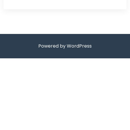
Powered by WordPress