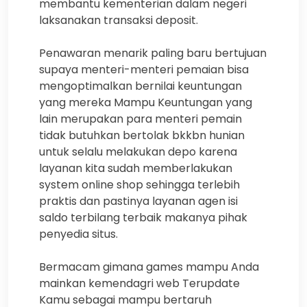
membantu kementerian dalam negeri
laksanakan transaksi deposit.
Penawaran menarik paling baru bertujuan
supaya menteri-menteri pemaian bisa
mengoptimalkan bernilai keuntungan
yang mereka Mampu Keuntungan yang
lain merupakan para menteri pemain
tidak butuhkan bertolak bkkbn hunian
untuk selalu melakukan depo karena
layanan kita sudah memberlakukan
system online shop sehingga terlebih
praktis dan pastinya layanan agen isi
saldo terbilang terbaik makanya pihak
penyedia situs.
Bermacam gimana games mampu Anda
mainkan kemendagri web Terupdate
Kamu sebagai mampu bertaruh