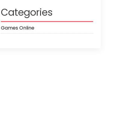
Categories
Games Online