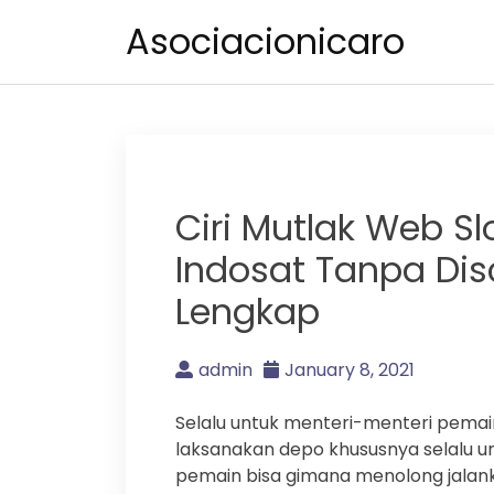
Skip
Asociacionicaro
to
content
Ciri Mutlak Web Sl
Indosat Tanpa Di
Lengkap
admin
January 8, 2021
Selalu untuk menteri-menteri pemain
laksanakan depo khususnya selalu u
pemain bisa gimana menolong jalanka