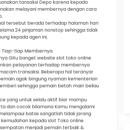
ksanakan tansaksi Depo karena kepada
ksanakan melayani membernya dengan cara
b.
 hal tersebut berada terhadap halaman hari
lama 24 pinjaman nonstop sehingga tidak
bung kepada agen ini.
uk Tiap-tiap Membernya
ya Gitu banget website slot toko online
pankan pelayanan terhadap membernya
macam transaksi. Beberapa hal teranyar
 pemain agak bingung nyaman kementerian
memberi sehingga pemain betah main beliau
e yang untuk selalu aktif biar mampu
a dan cocok bilamana Kamu mengalami
melampaui batas sangatlah tidak jarang
emudahan kepada slot Toko online
empatan menjadi pemain terbaik &