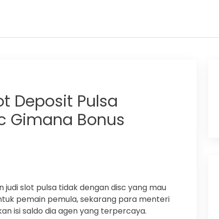
ot Deposit Pulsa
sc Gimana Bonus
 judi slot pulsa tidak dengan disc yang mau
ntuk pemain pemula, sekarang para menteri
n isi saldo dia agen yang terpercaya.