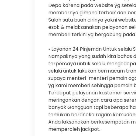
Depo karena pada website yg setela
membernya gimana terbaik dan ber
Salah satu buah cirinya yakni websi
esok & melaksanakan pelayanan se
memberi terkini yg bergabung pada a
• Layanan 24 Pinjeman Untuk selalu
Nampaknya yang sudah kita bahas dir
terpercaya untuk selalu mengede
selalu untuk lakukan bermacam tran
supaya menteri-menteri pemain ag
yg kami memberi sehingga pemain bet
Terdapat pelayanan kastemer service
meringankan dengan cara apa sere
banyak Gangguan tapi beberapa hal 
temukan beraneka ragam kemudaha
Anda laksanakan berkesempatan me
memperoleh jackpot.