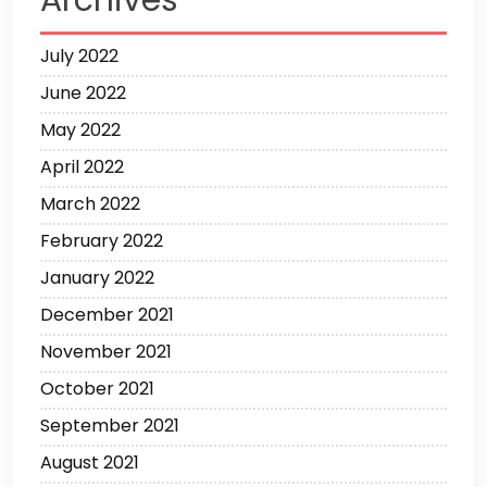
Archives
July 2022
June 2022
May 2022
April 2022
March 2022
February 2022
January 2022
December 2021
November 2021
October 2021
September 2021
August 2021