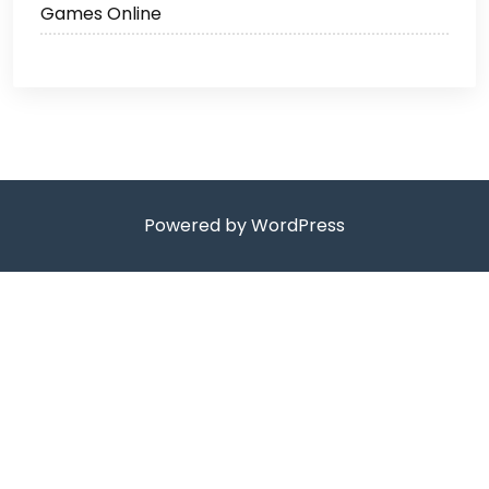
Games Online
Powered by WordPress