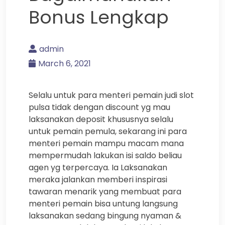
Bonus Lengkap
admin
March 6, 2021
Selalu untuk para menteri pemain judi slot
pulsa tidak dengan discount yg mau
laksanakan deposit khususnya selalu
untuk pemain pemula, sekarang ini para
menteri pemain mampu macam mana
mempermudah lakukan isi saldo beliau
agen yg terpercaya. Ia Laksanakan
meraka jalankan memberi inspirasi
tawaran menarik yang membuat para
menteri pemain bisa untung langsung
laksanakan sedang bingung nyaman &