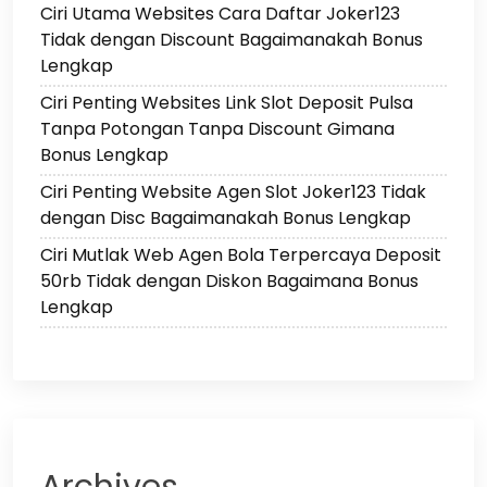
Ciri Utama Websites Cara Daftar Joker123
Tidak dengan Discount Bagaimanakah Bonus
Lengkap
Ciri Penting Websites Link Slot Deposit Pulsa
Tanpa Potongan Tanpa Discount Gimana
Bonus Lengkap
Ciri Penting Website Agen Slot Joker123 Tidak
dengan Disc Bagaimanakah Bonus Lengkap
Ciri Mutlak Web Agen Bola Terpercaya Deposit
50rb Tidak dengan Diskon Bagaimana Bonus
Lengkap