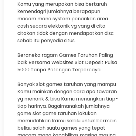
Kamu yang merupakan bisa bertaruh
kemendagri jumlahnya berapapun
macam mana system penarikan area
cash secara elektonik yg yang di cita
citakan tidak dengan mendapatkan disc
sebab itu penyedia situs.
Beraneka ragam Games Taruhan Paling
baik Bersama Websites Slot Deposit Pulsa
5000 Tanpa Potongan Terpercaya
Banyak slot games taruhan yang mampu
Kamu mainkan dengan cara apa tawaran
yg menarik & bisa Kamu menangkan tiap-
tiap harinya. Bagaimanakah jumlahnya
game slot game taruhan lakukan
memudahkan Kamu selalu untuk bermain
beliau salah suatu games yang tepat
macam mana kapabilitas masing masing