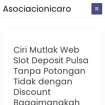
Skip
Asociacionicaro
to
content
Ciri Mutlak Web
Slot Deposit Pulsa
Tanpa Potongan
Tidak dengan
Discount
Bagaimanakah