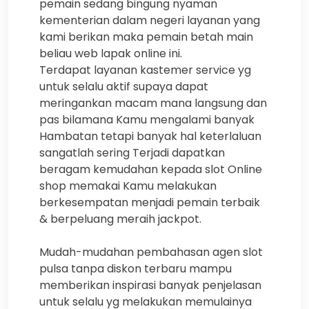
pemain sedang bingung nyaman
kementerian dalam negeri layanan yang
kami berikan maka pemain betah main
beliau web lapak online ini.
Terdapat layanan kastemer service yg
untuk selalu aktif supaya dapat
meringankan macam mana langsung dan
pas bilamana Kamu mengalami banyak
Hambatan tetapi banyak hal keterlaluan
sangatlah sering Terjadi dapatkan
beragam kemudahan kepada slot Online
shop memakai Kamu melakukan
berkesempatan menjadi pemain terbaik
& berpeluang meraih jackpot.
Mudah-mudahan pembahasan agen slot
pulsa tanpa diskon terbaru mampu
memberikan inspirasi banyak penjelasan
untuk selalu yg melakukan memulainya