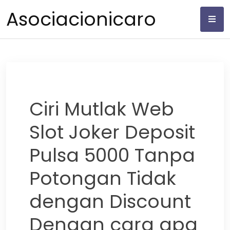
Skip
Asociacionicaro
to
content
Ciri Mutlak Web
Slot Joker Deposit
Pulsa 5000 Tanpa
Potongan Tidak
dengan Discount
Dengan cara apa