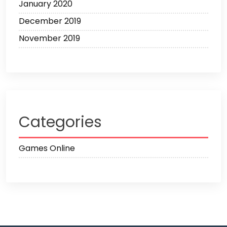
January 2020
December 2019
November 2019
Categories
Games Online