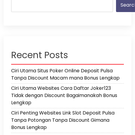
Searc
Recent Posts
Ciri Utama Situs Poker Online Deposit Pulsa
Tanpa Discount Macam mana Bonus Lengkap
Ciri Utama Websites Cara Daftar Joker123
Tidak dengan Discount Bagaimanakah Bonus
Lengkap
Ciri Penting Websites Link Slot Deposit Pulsa
Tanpa Potongan Tanpa Discount Gimana
Bonus Lengkap