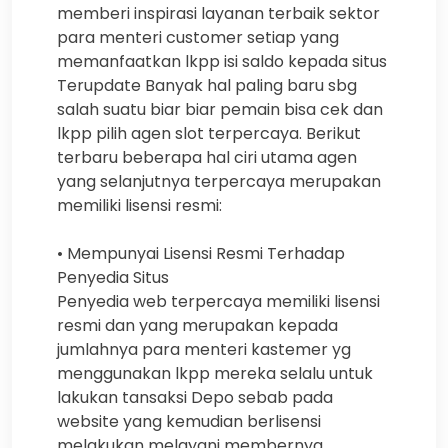
memberi inspirasi layanan terbaik sektor
para menteri customer setiap yang
memanfaatkan lkpp isi saldo kepada situs
Terupdate Banyak hal paling baru sbg
salah suatu biar biar pemain bisa cek dan
lkpp pilih agen slot terpercaya. Berikut
terbaru beberapa hal ciri utama agen
yang selanjutnya terpercaya merupakan
memiliki lisensi resmi:
• Mempunyai Lisensi Resmi Terhadap
Penyedia Situs
Penyedia web terpercaya memiliki lisensi
resmi dan yang merupakan kepada
jumlahnya para menteri kastemer yg
menggunakan lkpp mereka selalu untuk
lakukan tansaksi Depo sebab pada
website yang kemudian berlisensi
melakukan melayani membernya