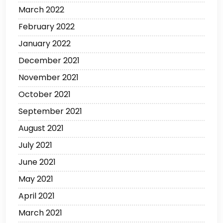
March 2022
February 2022
January 2022
December 2021
November 2021
October 2021
September 2021
August 2021
July 2021
June 2021
May 2021
April 2021
March 2021