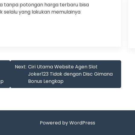
 tanpa potongan harga terbaru bisa
ntuk selalu yang lakukan memulainya
t
Next:
Ciri Utama Website Agen Slot
Joker123 Tidak dengan Disc Gimana
ap
Bonus Lengkap
Powered by WordPress