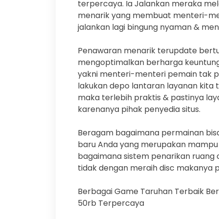
terpercaya. Ia Jalankan meraka me
menarik yang membuat menteri-men
jalankan lagi bingung nyaman & meno
Penawaran menarik terupdate bertu
mengoptimalkan berharga keuntung
yakni menteri-menteri pemain tak p
lakukan depo lantaran layanan kita
maka terlebih praktis & pastinya la
karenanya pihak penyedia situs.
Beragam bagaimana permainan bisa
baru Anda yang merupakan mampu 
bagaimana sistem penarikan ruang c
tidak dengan meraih disc makanya pe
Berbagai Game Taruhan Terbaik Ber
50rb Terpercaya