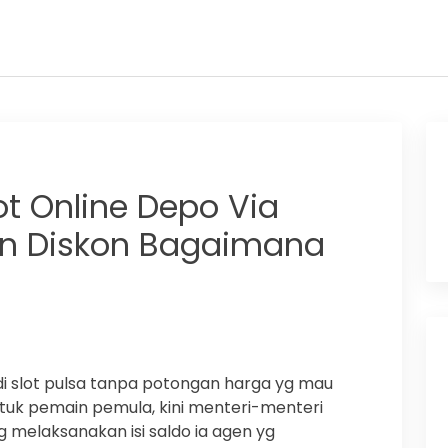
ot Online Depo Via
n Diskon Bagaimana
di slot pulsa tanpa potongan harga yg mau
untuk pemain pemula, kini menteri-menteri
elaksanakan isi saldo ia agen yg