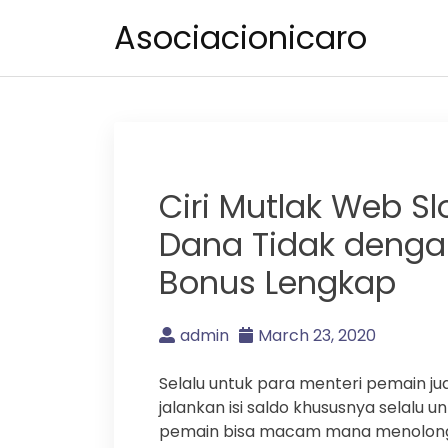
Skip
Asociacionicaro
to
content
Ciri Mutlak Web Sl
Dana Tidak denga
Bonus Lengkap
admin
March 23, 2020
Selalu untuk para menteri pemain ju
jalankan isi saldo khususnya selalu 
pemain bisa macam mana menolong m