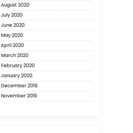
August 2020
July 2020
June 2020
May 2020
April 2020
March 2020
February 2020
January 2020
December 2019
November 2019