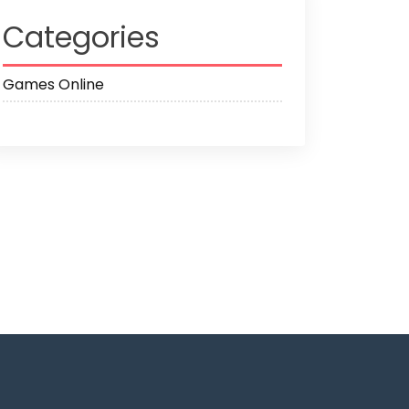
Categories
Games Online