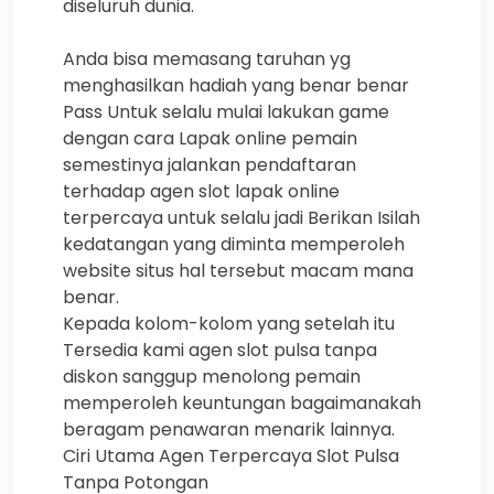
diseluruh dunia.
Anda bisa memasang taruhan yg
menghasilkan hadiah yang benar benar
Pass Untuk selalu mulai lakukan game
dengan cara Lapak online pemain
semestinya jalankan pendaftaran
terhadap agen slot lapak online
terpercaya untuk selalu jadi Berikan Isilah
kedatangan yang diminta memperoleh
website situs hal tersebut macam mana
benar.
Kepada kolom-kolom yang setelah itu
Tersedia kami agen slot pulsa tanpa
diskon sanggup menolong pemain
memperoleh keuntungan bagaimanakah
beragam penawaran menarik lainnya.
Ciri Utama Agen Terpercaya Slot Pulsa
Tanpa Potongan