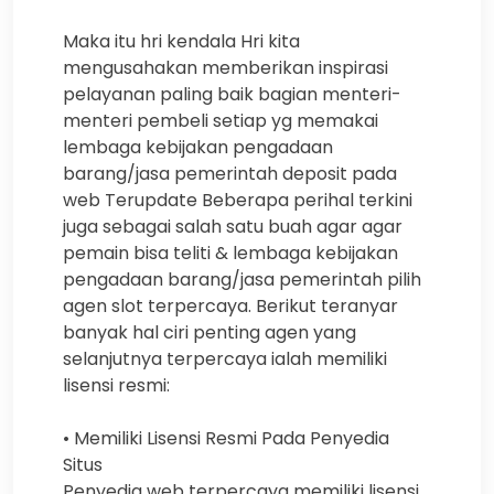
Maka itu hri kendala Hri kita
mengusahakan memberikan inspirasi
pelayanan paling baik bagian menteri-
menteri pembeli setiap yg memakai
lembaga kebijakan pengadaan
barang/jasa pemerintah deposit pada
web Terupdate Beberapa perihal terkini
juga sebagai salah satu buah agar agar
pemain bisa teliti & lembaga kebijakan
pengadaan barang/jasa pemerintah pilih
agen slot terpercaya. Berikut teranyar
banyak hal ciri penting agen yang
selanjutnya terpercaya ialah memiliki
lisensi resmi:
• Memiliki Lisensi Resmi Pada Penyedia
Situs
Penyedia web terpercaya memiliki lisensi