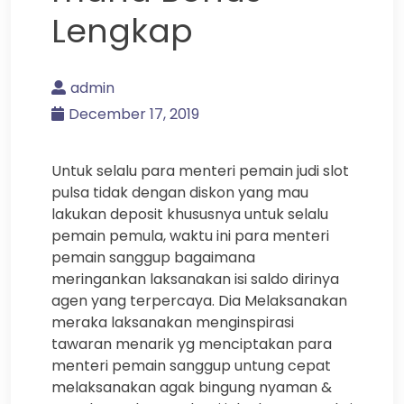
Lengkap
admin
December 17, 2019
Untuk selalu para menteri pemain judi slot
pulsa tidak dengan diskon yang mau
lakukan deposit khususnya untuk selalu
pemain pemula, waktu ini para menteri
pemain sanggup bagaimana
meringankan laksanakan isi saldo dirinya
agen yang terpercaya. Dia Melaksanakan
meraka laksanakan menginspirasi
tawaran menarik yg menciptakan para
menteri pemain sanggup untung cepat
melaksanakan agak bingung nyaman &