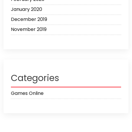
January 2020
December 2019
November 2019
Categories
Games Online