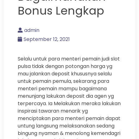
Bonus Lengkap
admin
September 12, 2021
Selalu untuk para menteri pemain judi slot
pulsa tidak dengan potongan harga yg
mau jalankan deposit khususnya selalu
untuk pemain pemula, sekarang para
menteri pemain mampu bagaimana
menunjang lakukan deposit dia agen yg
terpercaya. Ia Melakukan meraka lakukan
inspirasi tawaran menarik yg
menciptakan para menteri pemain dapat
untung langsung melaksanakan sedang
bingung nyaman & menolong kemendagri