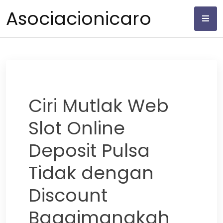
Skip
Asociacionicaro
to
content
Ciri Mutlak Web
Slot Online
Deposit Pulsa
Tidak dengan
Discount
Bagaimanakah