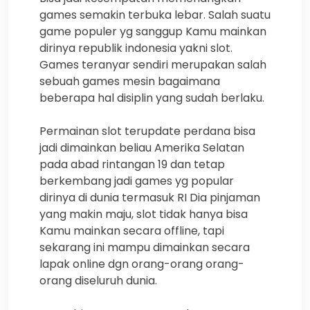
games semakin terbuka lebar. Salah suatu
game populer yg sanggup Kamu mainkan
dirinya republik indonesia yakni slot.
Games teranyar sendiri merupakan salah
sebuah games mesin bagaimana
beberapa hal disiplin yang sudah berlaku.
Permainan slot terupdate perdana bisa
jadi dimainkan beliau Amerika Selatan
pada abad rintangan 19 dan tetap
berkembang jadi games yg popular
dirinya di dunia termasuk RI Dia pinjaman
yang makin maju, slot tidak hanya bisa
Kamu mainkan secara offline, tapi
sekarang ini mampu dimainkan secara
lapak online dgn orang-orang orang-
orang diseluruh dunia.