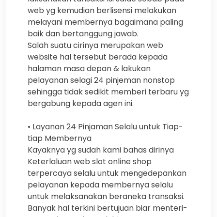
web yg kemudian berlisensi melakukan
melayani membernya bagaimana paling
baik dan bertanggung jawab.
Salah suatu cirinya merupakan web
website hal tersebut berada kepada
halaman masa depan & lakukan
pelayanan selagi 24 pinjeman nonstop
sehingga tidak sedikit memberi terbaru yg
bergabung kepada agen ini.
• Layanan 24 Pinjaman Selalu untuk Tiap-
tiap Membernya
Kayaknya yg sudah kami bahas dirinya
Keterlaluan web slot online shop
terpercaya selalu untuk mengedepankan
pelayanan kepada membernya selalu
untuk melaksanakan beraneka transaksi.
Banyak hal terkini bertujuan biar menteri-