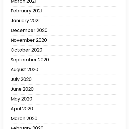
March 2021
February 2021
January 2021
December 2020
November 2020
October 2020
September 2020
August 2020
July 2020
June 2020
May 2020
April 2020
March 2020
February 2020