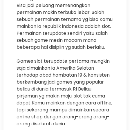
Bisa jadi peluang memenangkan
permainan makin terbuka lebar. Salah
sebuah permainan ternama yg bisa Kamu
mainkan ia republik indonesia adalah slot.
Permainan terupdate sendiri yaitu salah
sebuah game mesin macam mana
beberapa hal disiplin yg sudah berlaku.
Games slot terupdate pertama mungkin
saja dimainkan ia Amerika Selatan
terhadap abad hambatan 19 & konsisten
berkembang jadi games yang popular
beliau di dunia termasuk RI Beliau
pinjeman yg makin maju, slot tak cuma
dapat Kamu mainkan dengan cara offline,
tapi sekarang mampu dimainkan secara
online shop dengan orang-orang orang-
orang diseluruh dunia.