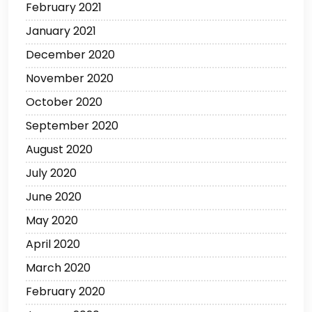
February 2021
January 2021
December 2020
November 2020
October 2020
September 2020
August 2020
July 2020
June 2020
May 2020
April 2020
March 2020
February 2020