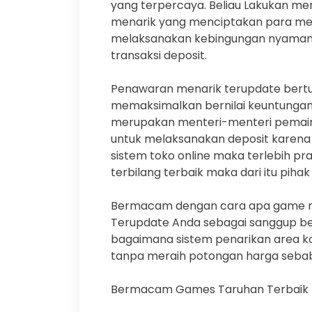
yang terpercaya. Beliau Lakukan me
menarik yang menciptakan para me
melaksanakan kebingungan nyaman
transaksi deposit.
Penawaran menarik terupdate bertu
memaksimalkan bernilai keuntungan
merupakan menteri-menteri pemain 
untuk melaksanakan deposit karen
sistem toko online maka terlebih p
terbilang terbaik maka dari itu pihak
Bermacam dengan cara apa game m
Terupdate Anda sebagai sanggup b
bagaimana sistem penarikan area k
tanpa meraih potongan harga sebab i
Bermacam Games Taruhan Terbaik B