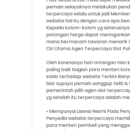
pemain selayaknya melakukan penda
terpercaya selalu untuk jadi Memberi
website hal itu dengan cara apa ben
Kepada kolom-kolom yg seterusnya S
potongan harga dapat meringank
mana bermacam tawaran menarik la
Ciri Utama Agen Terpercaya Slot Pu
Oleh karenanya hari rintangan Hari k
paling baik bagian para menteri ko
saldo terhadap website Terkini Ban
biar supaya pemain sanggup teliti 
pemerintah pilih agen slot terpercay
yg setelah itu terpercaya adalah memi
• Mempunyai Lisensi Resmi Pada Peny
Penyedia website terpercaya memili
para menteri pembeli yang menggu