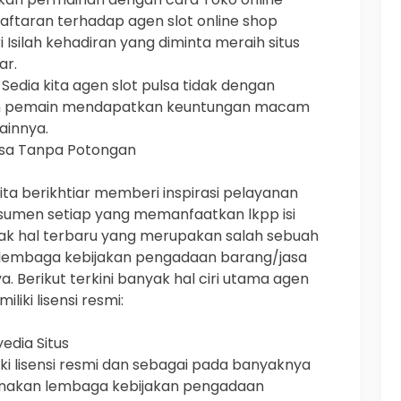
ftaran terhadap agen slot online shop
 Isilah kehadiran yang diminta meraih situs
ar.
edia kita agen slot pulsa tidak dengan
an pemain mendapatkan keuntungan macam
innya.
lsa Tanpa Potongan
ita berikhtiar memberi inspirasi pelayanan
nsumen setiap yang memanfaatkan lkpp isi
yak hal terbaru yang merupakan salah sebuah
& lembaga kebijakan pengadaan barang/jasa
a. Berikut terkini banyak hal ciri utama agen
liki lisensi resmi:
edia Situs
ki lisensi resmi dan sebagai pada banyaknya
nakan lembaga kebijakan pengadaan