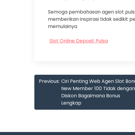
Semoga pembahasan agen slot pulsa 
memberikan inspirasi tidak sedikit 
memulainya
Slot Online Deposit Pulsa
Post
Previous:
Ciri Penting Web Agen Slot Bon
navigation
New Member 100 Tidak dengan
Diskon Bagaimana Bonus
Lengkap