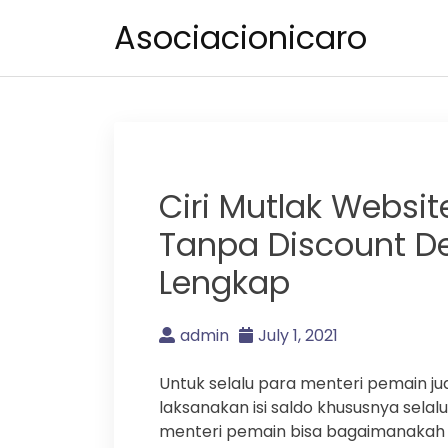
Skip
Asociacionicaro
to
content
Ciri Mutlak Websit
Tanpa Discount D
Lengkap
admin
July 1, 2021
Untuk selalu para menteri pemain jud
laksanakan isi saldo khususnya selal
menteri pemain bisa bagaimanakah