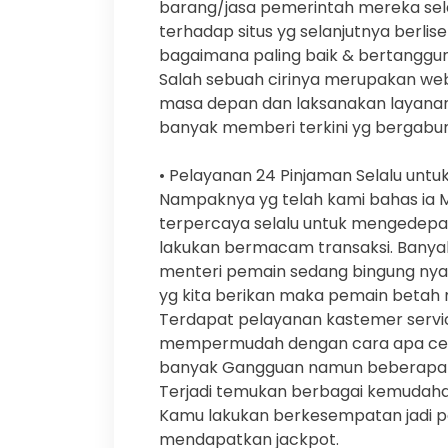
barang/jasa pemerintah mereka sela
terhadap situs yg selanjutnya berli
bagaimana paling baik & bertanggun
Salah sebuah cirinya merupakan web
masa depan dan laksanakan layanan
banyak memberi terkini yg bergabun
• Pelayanan 24 Pinjaman Selalu unt
Nampaknya yg telah kami bahas ia M
terpercaya selalu untuk mengedep
lakukan bermacam transaksi. Banyak 
menteri pemain sedang bingung ny
yg kita berikan maka pemain betah mai
Terdapat pelayanan kastemer servic
mempermudah dengan cara apa cep
banyak Gangguan namun beberapa pe
Terjadi temukan berbagai kemudaha
Kamu lakukan berkesempatan jadi p
mendapatkan jackpot.