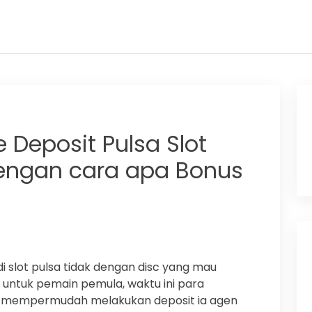
e Deposit Pulsa Slot
engan cara apa Bonus
i slot pulsa tidak dengan disc yang mau
u untuk pemain pemula, waktu ini para
 mempermudah melakukan deposit ia agen