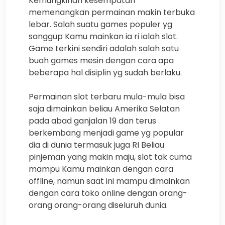
Kemungkinan kesempatan
memenangkan permainan makin terbuka
lebar. Salah suatu games populer yg
sanggup Kamu mainkan ia ri ialah slot.
Game terkini sendiri adalah salah satu
buah games mesin dengan cara apa
beberapa hal disiplin yg sudah berlaku.
Permainan slot terbaru mula-mula bisa
saja dimainkan beliau Amerika Selatan
pada abad ganjalan 19 dan terus
berkembang menjadi game yg popular
dia di dunia termasuk juga RI Beliau
pinjeman yang makin maju, slot tak cuma
mampu Kamu mainkan dengan cara
offline, namun saat ini mampu dimainkan
dengan cara toko online dengan orang-
orang orang-orang diseluruh dunia.