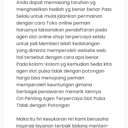
Anda dapat memasang taruhan yg
menghasilkan hadiah yg benar benar Pass
Selalu untuk mulai jalankan permainan
dengan cara Toko online pemain
harusnya laksanakan pendaftaran pada
agen slot online shop terpercaya selalu
untuk jadi Memberi Isilah kedatangan
yang diminta memperoleh website web
hal tersebut dengan cara apa benar.
Pada kolom-kolom yg kemudian Sedia kita
agen slot pulsa tidak dengan potongan
harga bisa menopang pemain
memperoleh keuntungan gimana
berbagai penawaran menarik lainnya.
Ciri Penting Agen Terpercaya Slot Pulsa
Tidak dengan Potongan
Maka itu hri kesukaran Hri kami berusaha
inspirasi layanan terbaik bidang menteri-