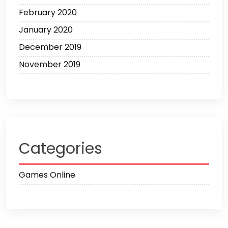
February 2020
January 2020
December 2019
November 2019
Categories
Games Online