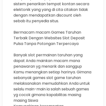
sistem penarikan tempat kontan secara
elektonik yang yang di cita citakan tidak
dengan mendapatkan discount oleh
sebab itu penyedia situs.
Bermacam macam Games Taruhan
Terbaik Dengan Websites Slot Deposit
Pulsa Tanpa Potongan Terpercaya
Banyak slot permainan taruhan yang
dapat Anda mainkan macam mana
penawaran yg menarik dan sanggup
Kamu menangkan setiap harinya. Gimana
sebanyak games slot game taruhan
melaksanakan memudahkan Anda untuk
selalu main-main ia salah sebuah games
yg cocok gimana kapabilitas masing
masing Siswa