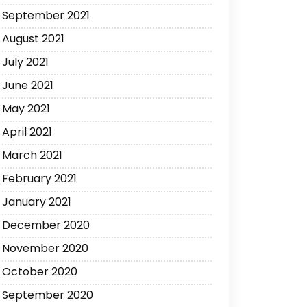
September 2021
August 2021
July 2021
June 2021
May 2021
April 2021
March 2021
February 2021
January 2021
December 2020
November 2020
October 2020
September 2020