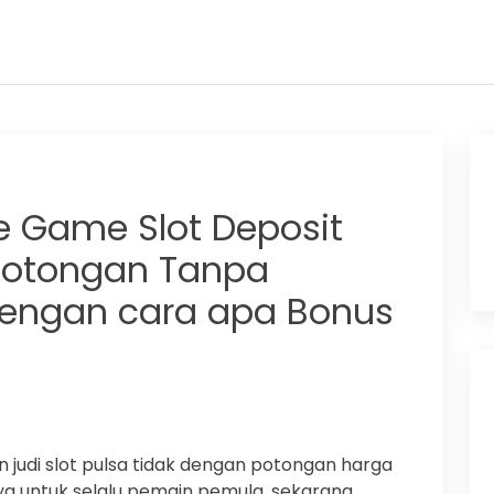
te Game Slot Deposit
 Potongan Tanpa
engan cara apa Bonus
 judi slot pulsa tidak dengan potongan harga
a untuk selalu pemain pemula, sekarang