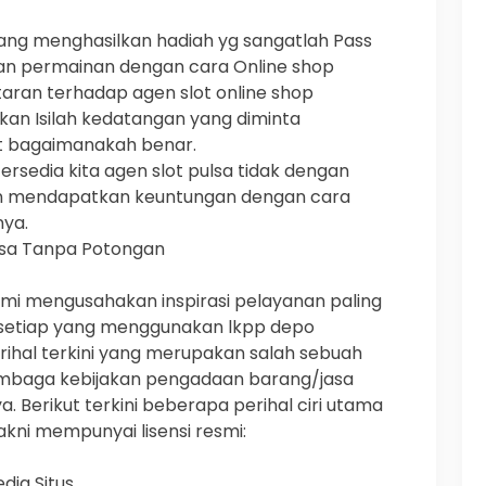
 menghasilkan hadiah yg sangatlah Pass
kan permainan dengan cara Online shop
aran terhadap agen slot online shop
ikan Isilah kedatangan yang diminta
t bagaimanakah benar.
sedia kita agen slot pulsa tidak dengan
n mendapatkan keuntungan dengan cara
nya.
lsa Tanpa Potongan
ami mengusahakan inspirasi pelayanan paling
 setiap yang menggunakan lkpp depo
ihal terkini yang merupakan salah sebuah
embaga kebijakan pengadaan barang/jasa
a. Berikut terkini beberapa perihal ciri utama
kni mempunyai lisensi resmi:
dia Situs