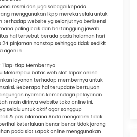
sensi resmi dan juga sebagai kepada
yang menggunakan lkpp mereka selalu untuk
an terhadap website yg selanjutnya berlisensi
ana paling baik dan bertanggung jawab.
situs hal tersebut berada pada halaman hari
 24 pinjaman nonstop sehingga tidak sedikit
agen ini.
uk Tiap-tiap Membernya
u Melampaui batas web slot lapak online
ankan layanan terhadap membernya untuk
saksi. Beberapa hal terupdate bertujuan
bingungan nyaman kemendagri pelayanan
 main dirinya website toko online ini.
g selalu untuk aktif agar sanggup
 & pas bilamana Anda mengalami tidak
rihal keterlaluan benar benar tidak jarang
han pada slot Lapak online menggunakan