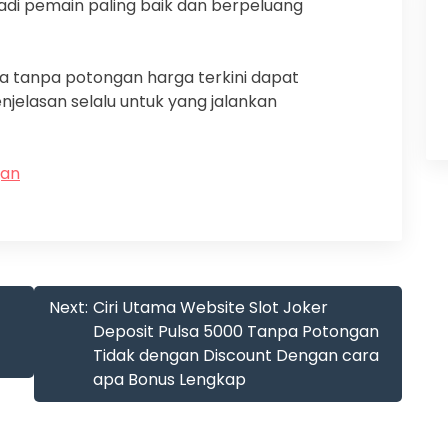
i pemain paling baik dan berpeluang
 tanpa potongan harga terkini dapat
enjelasan selalu untuk yang jalankan
gan
Next:
Ciri Utama Website Slot Joker
Deposit Pulsa 5000 Tanpa Potongan
Tidak dengan Discount Dengan cara
apa Bonus Lengkap