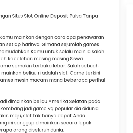
n Situs Slot Online Deposit Pulsa Tanpa
t Kamu mainkan dengan cara apa penawaran
n setiap harinya. Gimana sejumlah games
emudahkan Kamu untuk selalu main ia salah
ah kebolehan masing masing Siswa
me semakin terbuka lebar. Salah sebuah
inkan beliau ri adalah slot. Game terkini
h games mesin macam mana beberapa perihal
adi dimainkan beliau Amerika Selatan pada
rkembang jadi game yg popular dia didunia
akin maju, slot tak hanya dapat Anda
rang ini sanggup dimainkan secara lapak
apa orang diseluruh dunia.