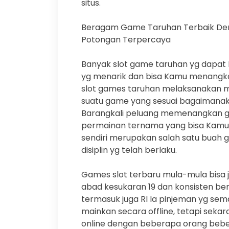
situs.
Beragam Game Taruhan Terbaik Denga
Potongan Terpercaya
Banyak slot game taruhan yg dapa
yg menarik dan bisa Kamu menangka
slot games taruhan melaksanakan m
suatu game yang sesuai bagaimanak
Barangkali peluang memenangkan ga
permainan ternama yang bisa Kamu ma
sendiri merupakan salah satu bua
disiplin yg telah berlaku.
Games slot terbaru mula-mula bisa j
abad kesukaran 19 dan konsisten be
termasuk juga RI Ia pinjeman yg sem
mainkan secara offline, tetapi seka
online dengan beberapa orang beber