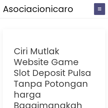
Skip
Asociacionicaro
to
content
Ciri Mutlak
Website Game
Slot Deposit Pulsa
Tanpa Potongan
harga
Bagaimanakah