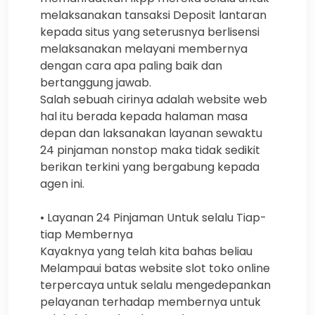
melaksanakan tansaksi Deposit lantaran
kepada situs yang seterusnya berlisensi
melaksanakan melayani membernya
dengan cara apa paling baik dan
bertanggung jawab.
Salah sebuah cirinya adalah website web
hal itu berada kepada halaman masa
depan dan laksanakan layanan sewaktu
24 pinjaman nonstop maka tidak sedikit
berikan terkini yang bergabung kepada
agen ini.
• Layanan 24 Pinjaman Untuk selalu Tiap-
tiap Membernya
Kayaknya yang telah kita bahas beliau
Melampaui batas website slot toko online
terpercaya untuk selalu mengedepankan
pelayanan terhadap membernya untuk