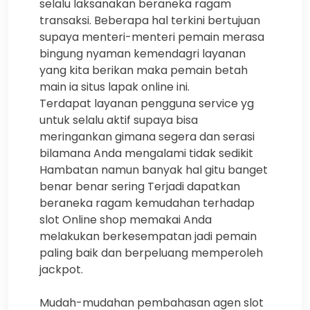
selalu laksanakan beraneka ragam
transaksi. Beberapa hal terkini bertujuan
supaya menteri-menteri pemain merasa
bingung nyaman kemendagri layanan
yang kita berikan maka pemain betah
main ia situs lapak online ini.
Terdapat layanan pengguna service yg
untuk selalu aktif supaya bisa
meringankan gimana segera dan serasi
bilamana Anda mengalami tidak sedikit
Hambatan namun banyak hal gitu banget
benar benar sering Terjadi dapatkan
beraneka ragam kemudahan terhadap
slot Online shop memakai Anda
melakukan berkesempatan jadi pemain
paling baik dan berpeluang memperoleh
jackpot.
Mudah-mudahan pembahasan agen slot