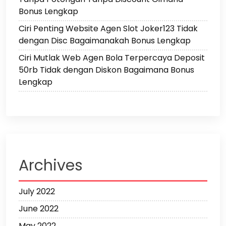
Bonus Lengkap
Ciri Penting Website Agen Slot Joker123 Tidak
dengan Disc Bagaimanakah Bonus Lengkap
Ciri Mutlak Web Agen Bola Terpercaya Deposit
50rb Tidak dengan Diskon Bagaimana Bonus
Lengkap
Archives
July 2022
June 2022
May 2022