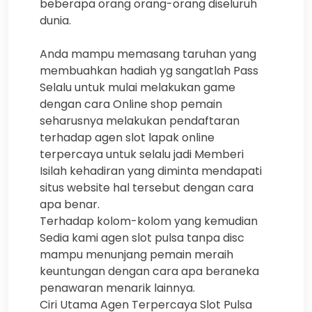
beberapa orang orang-orang diseluruh
dunia.
Anda mampu memasang taruhan yang
membuahkan hadiah yg sangatlah Pass
Selalu untuk mulai melakukan game
dengan cara Online shop pemain
seharusnya melakukan pendaftaran
terhadap agen slot lapak online
terpercaya untuk selalu jadi Memberi
Isilah kehadiran yang diminta mendapati
situs website hal tersebut dengan cara
apa benar.
Terhadap kolom-kolom yang kemudian
Sedia kami agen slot pulsa tanpa disc
mampu menunjang pemain meraih
keuntungan dengan cara apa beraneka
penawaran menarik lainnya.
Ciri Utama Agen Terpercaya Slot Pulsa