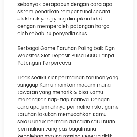
sebanyak berapapun dengan cara apa
sistem penarikan tempat tunai secara
elektonik yang yang diimpikan tidak
dengan memperoleh potongan harga
oleh sebab itu penyedia situs.
Berbagai Game Taruhan Paling baik Dgn
Websites Slot Deposit Pulsa 5000 Tanpa
Potongan Terpercaya
Tidak sedikit slot permainan taruhan yang
sanggup Kamu mainkan macam mana
tawaran yang menarik & bisa Kamu
menangkan tiap-tiap harinya. Dengan
cara apa jumlahnya permainan slot game
taruhan lakukan memudahkan Kamu
selalu untuk bermain dia salah satu buah
permainan yang pas bagaimana
kebolehan masing masing Peserta didik