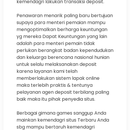
kemendagri lakukan transaksi deposit.
Penawaran menarik paling baru bertujuan
supaya para menteri pemaian mampu
mengoptimalkan berharga keuntungan
yg mereka Dapat Keuntungan yang lain
adalah para menteri pemain tidak
perlukan berangkat badan kependudukan
dan keluarga berencana nasional hunian
untuk selalu melaksanakan deposit
karena layanan kami telah
memberlakukan sistem lapak online
maka terlebih praktis & tentunya
pelayanan agen deposit terbilang paling
baik maka itu pihak penyedia situs.
Berbagai gimana games sanggup Anda
mainkan kemendagri situs Terbaru Anda
sbg mampu bertaruh kemendagri