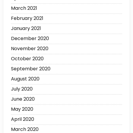
March 2021
February 2021
January 2021
December 2020
November 2020
October 2020
September 2020
August 2020
July 2020
June 2020
May 2020
April 2020
March 2020