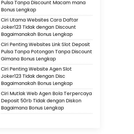
Pulsa Tanpa Discount Macam mana
Bonus Lengkap
Ciri Utama Websites Cara Daftar
Joker123 Tidak dengan Discount
Bagaimanakah Bonus Lengkap
Ciri Penting Websites Link Slot Deposit
Pulsa Tanpa Potongan Tanpa Discount
Gimana Bonus Lengkap
Ciri Penting Website Agen Slot
Joker123 Tidak dengan Disc
Bagaimanakah Bonus Lengkap
Ciri Mutlak Web Agen Bola Terpercaya
Deposit 50rb Tidak dengan Diskon
Bagaimana Bonus Lengkap