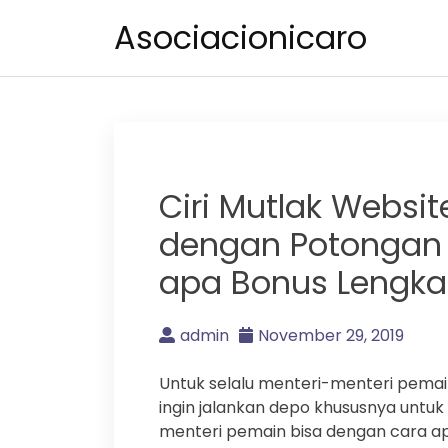
Skip
Asociacionicaro
to
content
Ciri Mutlak Websit
dengan Potongan
apa Bonus Lengk
admin
November 29, 2019
Untuk selalu menteri-menteri pemain 
ingin jalankan depo khususnya untuk
menteri pemain bisa dengan cara 