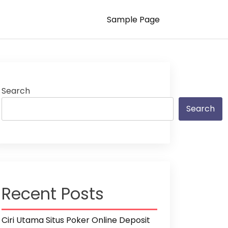
Sample Page
Search
Search
Recent Posts
Ciri Utama Situs Poker Online Deposit