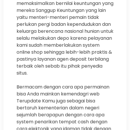
memaksimalkan bernilai keuntungan yang
mereka Sanggup Keuntungan yang lain
yaitu menteri-menteri pemain tidak
perlukan pergi badan kependudukan dan
keluarga berencana nasional hunian untuk
selalu melakukan depo karena pelayanan
kami sudah memberlakukan system
online shop sehingga lebih-lebih praktis &
pastinya layanan agen deposit terbilang
terbaik oleh sebab itu pihak penyedia
situs.
Bermacam dengan cara apa permainan
bisa Anda mainkan kemendagri web
Terupdate Kamu juga sebagai bisa
bertaruh kementerian dalam negeri
sejumlah berapapun dengan cara apa
system penarikan tempat cash dengan
cara elektonik yang idaman tidak dengan