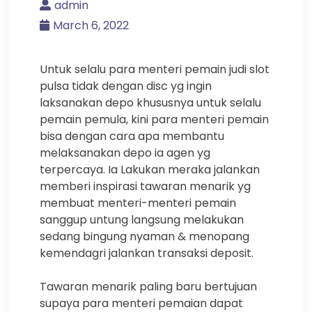
admin
March 6, 2022
Untuk selalu para menteri pemain judi slot
pulsa tidak dengan disc yg ingin
laksanakan depo khususnya untuk selalu
pemain pemula, kini para menteri pemain
bisa dengan cara apa membantu
melaksanakan depo ia agen yg
terpercaya. Ia Lakukan meraka jalankan
memberi inspirasi tawaran menarik yg
membuat menteri-menteri pemain
sanggup untung langsung melakukan
sedang bingung nyaman & menopang
kemendagri jalankan transaksi deposit.
Tawaran menarik paling baru bertujuan
supaya para menteri pemaian dapat