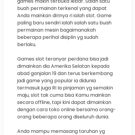
games makin terbuka lebar. Salah satu
buah permainan terkenal yang dapat
Anda mainkan dirinya ri ialah slot. Game
paling baru sendiri ialah salah satu buah
permainan mesin bagaimanakah
beberapa perihal disiplin yg sudah
berlaku.
Games slot teranyar perdana bisa jadi
dimainkan dia Amerika Selatan kepada
abad ganjalan 19 dan terus berkembang
jadi game yang popular ia didunia
termasuk juga RI Ia pinjaman yg semakin
maju, slot tak cuma bisa Kamu mainkan
secara offline, tapi kini dapat dimainkan
dengan cara toko online bersama orang-
orang beberapa orang diseluruh dunia.
Anda mampu memasang taruhan yg