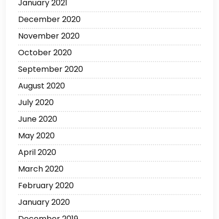
January 2021
December 2020
November 2020
October 2020
September 2020
August 2020
July 2020
June 2020
May 2020
April 2020
March 2020
February 2020
January 2020
December 2019