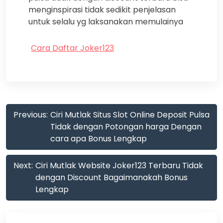
menginspirasi tidak sedikit penjelasan
untuk selalu yg laksanakan memulainya
Cara Daftar Joker123
Post
Previous:
Ciri Mutlak Situs Slot Online Deposit Pulsa
navigation
Tidak dengan Potongan harga Dengan
cara apa Bonus Lengkap
Next:
Ciri Mutlak Website Joker123 Terbaru Tidak
dengan Discount Bagaimanakah Bonus
Lengkap