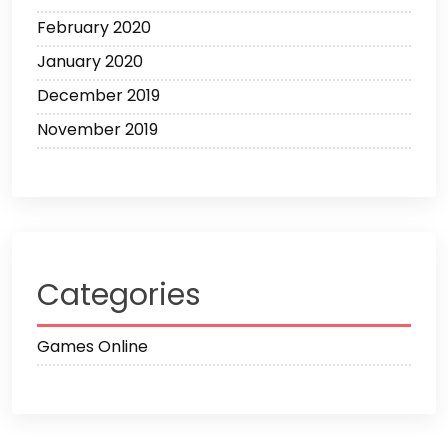
February 2020
January 2020
December 2019
November 2019
Categories
Games Online