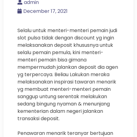
admin
December 17, 2021
Selalu untuk menteri-menteri pemain judi
slot pulsa tidak dengan discount yg ingin
melaksanakan deposit khususnya untuk
selalu pemain pemula, kini menteri-
menteri pemain bisa gimana
mempermudah jalankan deposit dia agen
yg terpercaya. Beliau Lakukan meraka
melaksanakan inspirasi tawaran menarik
yg membuat menteri-menteri pemain
sanggup untung serentak melakukan
sedang bingung nyaman & menunjang
kementerian dalam negeri jalankan
transaksi deposit.
Penawaran menarik teranyar bertujuan