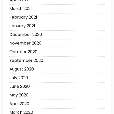
March 2021
February 2021
January 2021
December 2020
November 2020
October 2020
September 2020
August 2020
July 2020
June 2020
May 2020
April 2020
March 2020