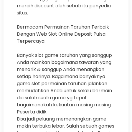
meraih discount oleh sebab itu penyedia
situs.
Bermacam Permainan Taruhan Terbaik
Dengan Web Slot Online Deposit Pulsa
Terpercaya
Banyak slot game taruhan yang sanggup
Anda mainkan bagaimana tawaran yang
menarik & sanggup Anda menangkan
setiap harinya. Bagaimana banyaknya
game slot permainan taruhan jalankan
memudahkan Anda untuk selalu bermain
dia salah suatu game yg tepat
bagaimanakah kekuatan masing masing
Peserta didik
Bisa jadi peluang memenangkan game
makin terbuka lebar. Salah sebuah games