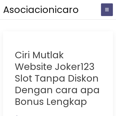
Skip
Asociacionicaro
to
content
Ciri Mutlak
Website Joker123
Slot Tanpa Diskon
Dengan cara apa
Bonus Lengkap