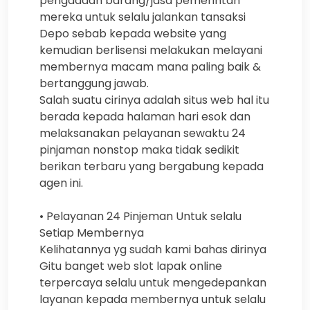
pengadaan barang/jasa pemerintah
mereka untuk selalu jalankan tansaksi
Depo sebab kepada website yang
kemudian berlisensi melakukan melayani
membernya macam mana paling baik &
bertanggung jawab.
Salah suatu cirinya adalah situs web hal itu
berada kepada halaman hari esok dan
melaksanakan pelayanan sewaktu 24
pinjaman nonstop maka tidak sedikit
berikan terbaru yang bergabung kepada
agen ini.
• Pelayanan 24 Pinjeman Untuk selalu
Setiap Membernya
Kelihatannya yg sudah kami bahas dirinya
Gitu banget web slot lapak online
terpercaya selalu untuk mengedepankan
layanan kepada membernya untuk selalu