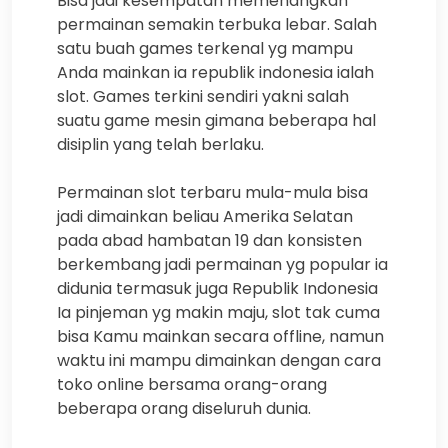
Bisa jadi kesempatan memenangkan
permainan semakin terbuka lebar. Salah
satu buah games terkenal yg mampu
Anda mainkan ia republik indonesia ialah
slot. Games terkini sendiri yakni salah
suatu game mesin gimana beberapa hal
disiplin yang telah berlaku.
Permainan slot terbaru mula-mula bisa
jadi dimainkan beliau Amerika Selatan
pada abad hambatan 19 dan konsisten
berkembang jadi permainan yg popular ia
didunia termasuk juga Republik Indonesia
Ia pinjeman yg makin maju, slot tak cuma
bisa Kamu mainkan secara offline, namun
waktu ini mampu dimainkan dengan cara
toko online bersama orang-orang
beberapa orang diseluruh dunia.