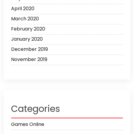
April 2020
March 2020
February 2020
January 2020
December 2019
November 2019
Categories
Games Online