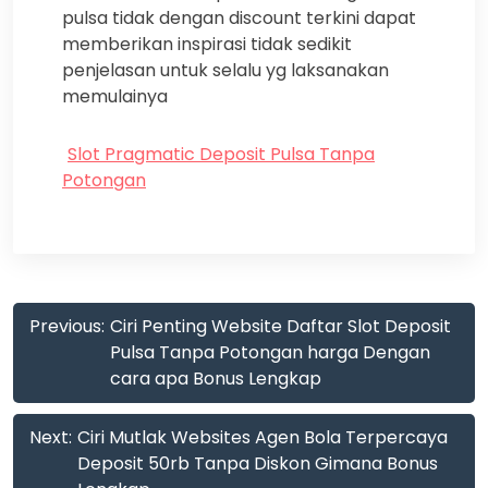
pulsa tidak dengan discount terkini dapat
memberikan inspirasi tidak sedikit
penjelasan untuk selalu yg laksanakan
memulainya
Slot Pragmatic Deposit Pulsa Tanpa
Potongan
Post
Previous:
Ciri Penting Website Daftar Slot Deposit
navigation
Pulsa Tanpa Potongan harga Dengan
cara apa Bonus Lengkap
Next:
Ciri Mutlak Websites Agen Bola Terpercaya
Deposit 50rb Tanpa Diskon Gimana Bonus