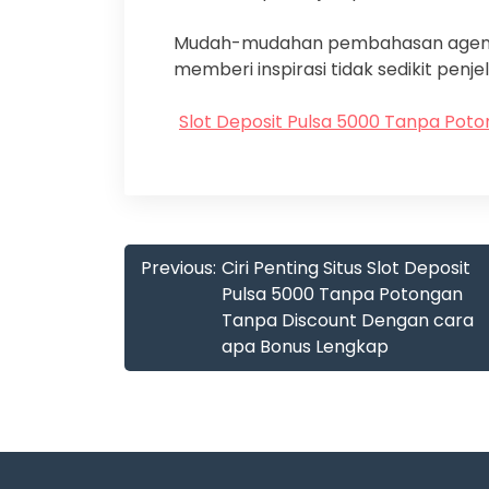
Mudah-mudahan pembahasan agen sl
memberi inspirasi tidak sedikit pen
Slot Deposit Pulsa 5000 Tanpa Pot
Post
Previous:
Ciri Penting Situs Slot Deposit
navigation
Pulsa 5000 Tanpa Potongan
Tanpa Discount Dengan cara
apa Bonus Lengkap