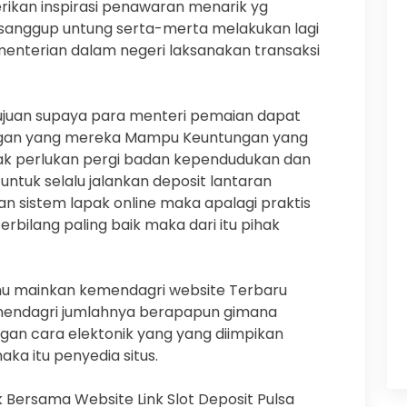
ikan inspirasi penawaran menarik yg
anggup untung serta-merta melakukan lagi
nterian dalam negeri laksanakan transaksi
juan supaya para menteri pemaian dapat
gan yang mereka Mampu Keuntungan yang
tak perlukan pergi badan kependudukan dan
ntuk selalu jalankan deposit lantaran
 sistem lapak online maka apalagi praktis
rbilang paling baik maka dari itu pihak
u mainkan kemendagri website Terbaru
mendagri jumlahnya berapapun gimana
gan cara elektonik yang yang diimpikan
a itu penyedia situs.
Bersama Website Link Slot Deposit Pulsa