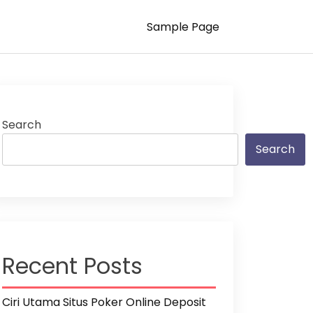
Sample Page
Search
Search
Recent Posts
Ciri Utama Situs Poker Online Deposit