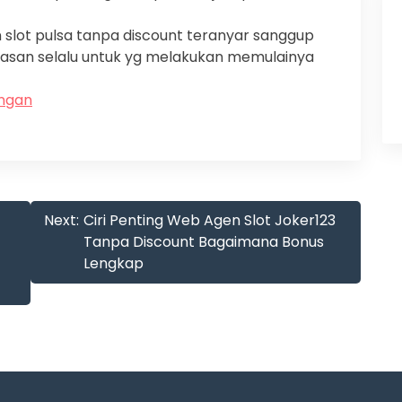
ot pulsa tanpa discount teranyar sanggup
jelasan selalu untuk yg melakukan memulainya
ongan
Next:
Ciri Penting Web Agen Slot Joker123
Tanpa Discount Bagaimana Bonus
Lengkap