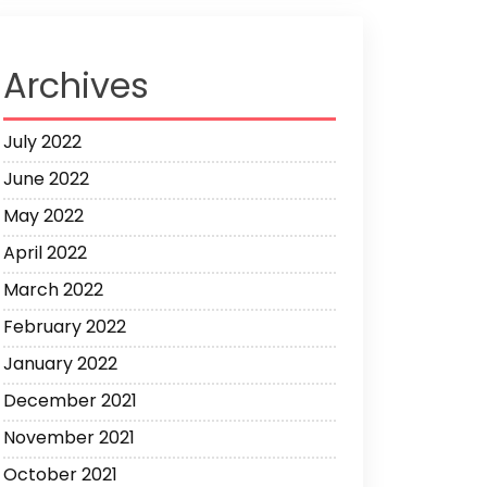
Archives
July 2022
June 2022
May 2022
April 2022
March 2022
February 2022
January 2022
December 2021
November 2021
October 2021