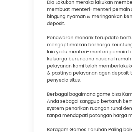
Dia Lakukan meraka lakukan member
membuat menteri-menteri pemain s
bingung nyaman & meringankan keme
deposit.
Penawaran menarik terupdate bertu
mengoptimalkan berharga keuntun
lain yaitu menteri-menteri pemain 
keluarga berencana nasional rumah u
pelayanan kami telah memberlakukan
& pastinya pelayanan agen deposit te
penyedia situs.
Berbagai bagaimana game bisa Kam
Anda sebagai sanggup bertaruh ke
system penarikan ruangan tunai den
tanpa mendapati potongan harga mak
Beragam Games Taruhan Paling baik 