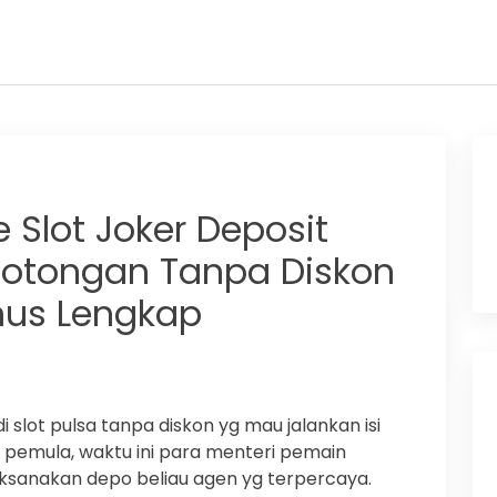
e Slot Joker Deposit
Potongan Tanpa Diskon
us Lengkap
 slot pulsa tanpa diskon yg mau jalankan isi
 pemula, waktu ini para menteri pemain
nakan depo beliau agen yg terpercaya.