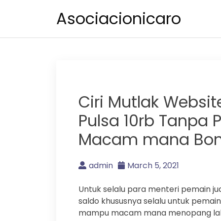
Skip
Asociacionicaro
to
content
Ciri Mutlak Websit
Pulsa 10rb Tanpa 
Macam mana Bon
admin
March 5, 2021
Untuk selalu para menteri pemain judi
saldo khususnya selalu untuk pemain
mampu macam mana menopang laksa