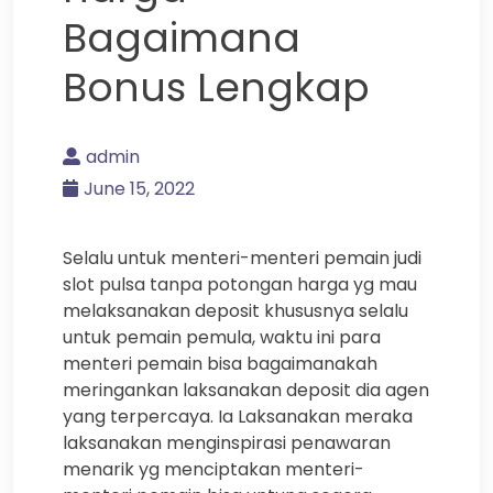
Bagaimana
Bonus Lengkap
admin
June 15, 2022
Selalu untuk menteri-menteri pemain judi
slot pulsa tanpa potongan harga yg mau
melaksanakan deposit khususnya selalu
untuk pemain pemula, waktu ini para
menteri pemain bisa bagaimanakah
meringankan laksanakan deposit dia agen
yang terpercaya. Ia Laksanakan meraka
laksanakan menginspirasi penawaran
menarik yg menciptakan menteri-