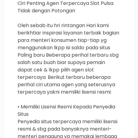
Ciri Penting Agen Terpercaya Slot Pulsa
Tidak dengan Potongan
Oleh sebab itu hri rintangan Hari kami
berikhtiar inspirasi layanan terbaik bagian
para menteri konsumen tiap-tiap yg
menggunakan lkpp isi saldo pada situs
Paling baru Beberapa perihal terbaru sbg
salah satu buah biar supaya pemain
dapat cek & lkpp pilih agen slot
terpercaya. Berikut terbaru beberapa
perihal ciri utama agen yang seterusnya
terpercaya yakni memiliki lisensi resmi:
• Memiliki Lisensi Resmi Kepada Penyedia
Situs
Penyedia situs terpercaya memiliki lisensi
resmi & sbg pada banyaknya menteri-
menteri pengguna yg memakai lembaga