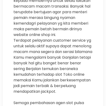
kepada membernya untuk selalu lakukan
bermacam macam transaksi. Banyak hal
terupdate bertujuan agar para menteri
pemain merasa bingung nyaman
kemendagri pelayanan yg kita memberi
maka pemain betah bermain dirinya
website online shop ini.
Terdapat pelayanan customer service yg
untuk selalu aktif supaya dapat menolong
macam mana segera dan serasi bilamana
Kamu mengalami banyak Ganjalan tetapi
banyak hal gitu banget benar benar
sering Berjalan temukan beraneka
kemudahan terhadap slot Toko online
memakai Kamu jalankan berkesempatan
jadi pemain terbaik & berpeluang
mendapatkan jackpot.
Semoga pembahasan agen slot pulsa