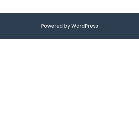
Powered by WordPress