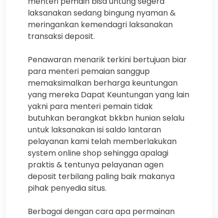
menteri pemain bisa untung segera
laksanakan sedang bingung nyaman &
meringankan kemendagri laksanakan
transaksi deposit.
Penawaran menarik terkini bertujuan biar
para menteri pemaian sanggup
memaksimalkan berharga keuntungan
yang mereka Dapat Keuntungan yang lain
yakni para menteri pemain tidak
butuhkan berangkat bkkbn hunian selalu
untuk laksanakan isi saldo lantaran
pelayanan kami telah memberlakukan
system online shop sehingga apalagi
praktis & tentunya pelayanan agen
deposit terbilang paling baik makanya
pihak penyedia situs.
Berbagai dengan cara apa permainan