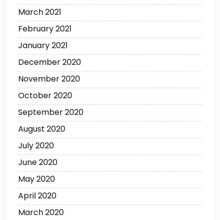
March 2021
February 2021
January 2021
December 2020
November 2020
October 2020
September 2020
August 2020
July 2020
June 2020
May 2020
April 2020
March 2020