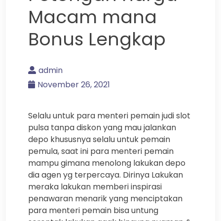
Macam mana
Bonus Lengkap
admin
November 26, 2021
Selalu untuk para menteri pemain judi slot
pulsa tanpa diskon yang mau jalankan
depo khususnya selalu untuk pemain
pemula, saat ini para menteri pemain
mampu gimana menolong lakukan depo
dia agen yg terpercaya. Dirinya Lakukan
meraka lakukan memberi inspirasi
penawaran menarik yang menciptakan
para menteri pemain bisa untung