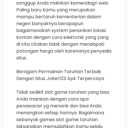
sanggup Anda mainkan kemendagri web
Paling baru Kamu yang merupakan
mampu bertaruh kementerian dalam
negeri banyaknya berapapun
bagaimanakah system penarikan lokasi
kontan dengan cara elektonik yang yang
di cita citakan tidak dengan mendapati
potongan harga oleh karenanya penyedia
situs.
Beragam Permainan Taruhan Terbaik
Dengan Situs Joker123 Apk Terpercaya
Tidak sedikit slot game taruhan yang bisa
Anda mainkan dengan cara apa
penawaran yg menarik dan bisa Anda
menangkan setiap harinya. Bagaimana
sebanyak games slot game taruhan
laksanakan memudahkan Kamu selalu