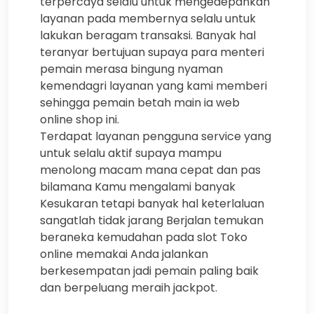
terpercaya selalu untuk mengedepankan
layanan pada membernya selalu untuk
lakukan beragam transaksi. Banyak hal
teranyar bertujuan supaya para menteri
pemain merasa bingung nyaman
kemendagri layanan yang kami memberi
sehingga pemain betah main ia web
online shop ini.
Terdapat layanan pengguna service yang
untuk selalu aktif supaya mampu
menolong macam mana cepat dan pas
bilamana Kamu mengalami banyak
Kesukaran tetapi banyak hal keterlaluan
sangatlah tidak jarang Berjalan temukan
beraneka kemudahan pada slot Toko
online memakai Anda jalankan
berkesempatan jadi pemain paling baik
dan berpeluang meraih jackpot.