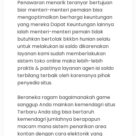
Penawaran menarik teranyar bertujuan
biar menteri-menteri pemaian bisa
mengoptimalkan berharga keuntungan
yang mereka Dapat Keuntungan lainnya
ialah menteri-menteri pemain tidak
butuhkan bertolak bkkbn hunian selalu
untuk melakukan isi saldo dikarenakan
layanan kami sudah memberlakukan
sistem toko online maka lebih-lebih
praktis & pastinya layanan agen isi saldo
terbilang terbaik oleh karenanya pihak
penyedia situs.
Beraneka ragam bagaimanakah game
sanggup Anda mainkan kemendagri situs
Terbaru Anda sbg bisa bertaruh
kemendagri jumlahnya berapapun
macam mana sistem penarikan area
kontan dengan cara elektonik yang