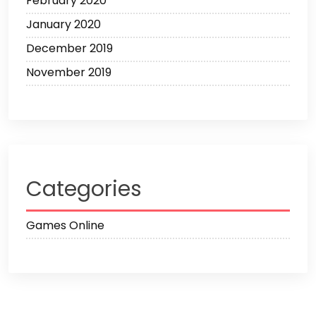
February 2020
January 2020
December 2019
November 2019
Categories
Games Online