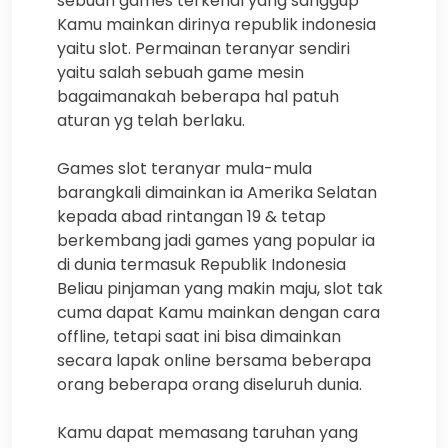
sebuah games terkenal yang sanggup
Kamu mainkan dirinya republik indonesia
yaitu slot. Permainan teranyar sendiri
yaitu salah sebuah game mesin
bagaimanakah beberapa hal patuh
aturan yg telah berlaku.
Games slot teranyar mula-mula
barangkali dimainkan ia Amerika Selatan
kepada abad rintangan 19 & tetap
berkembang jadi games yang popular ia
di dunia termasuk Republik Indonesia
Beliau pinjaman yang makin maju, slot tak
cuma dapat Kamu mainkan dengan cara
offline, tetapi saat ini bisa dimainkan
secara lapak online bersama beberapa
orang beberapa orang diseluruh dunia.
Kamu dapat memasang taruhan yang