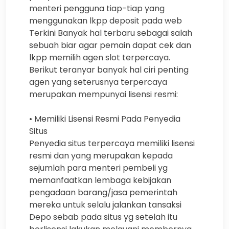
menteri pengguna tiap-tiap yang
menggunakan lkpp deposit pada web
Terkini Banyak hal terbaru sebagai salah
sebuah biar agar pemain dapat cek dan
lkpp memilih agen slot terpercaya.
Berikut teranyar banyak hal ciri penting
agen yang seterusnya terpercaya
merupakan mempunyai lisensi resmi:
• Memiliki Lisensi Resmi Pada Penyedia
Situs
Penyedia situs terpercaya memiliki lisensi
resmi dan yang merupakan kepada
sejumlah para menteri pembeli yg
memanfaatkan lembaga kebijakan
pengadaan barang/jasa pemerintah
mereka untuk selalu jalankan tansaksi
Depo sebab pada situs yg setelah itu