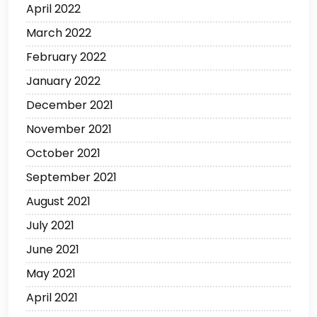
April 2022
March 2022
February 2022
January 2022
December 2021
November 2021
October 2021
September 2021
August 2021
July 2021
June 2021
May 2021
April 2021