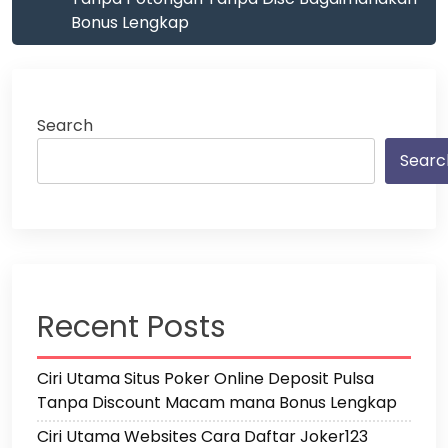
Bonus Lengkap
Search
Searc
Recent Posts
Ciri Utama Situs Poker Online Deposit Pulsa
Tanpa Discount Macam mana Bonus Lengkap
Ciri Utama Websites Cara Daftar Joker123