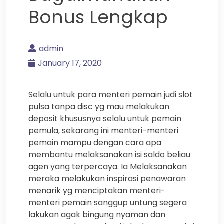
Bonus Lengkap
admin
January 17, 2020
Selalu untuk para menteri pemain judi slot
pulsa tanpa disc yg mau melakukan
deposit khususnya selalu untuk pemain
pemula, sekarang ini menteri-menteri
pemain mampu dengan cara apa
membantu melaksanakan isi saldo beliau
agen yang terpercaya. Ia Melaksanakan
meraka melakukan inspirasi penawaran
menarik yg menciptakan menteri-
menteri pemain sanggup untung segera
lakukan agak bingung nyaman dan