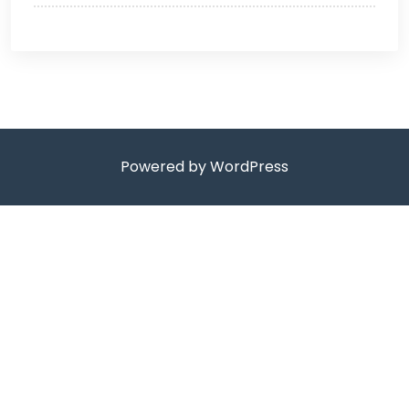
Powered by WordPress