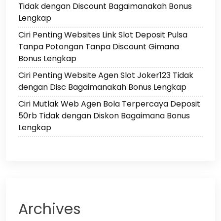
Tidak dengan Discount Bagaimanakah Bonus
Lengkap
Ciri Penting Websites Link Slot Deposit Pulsa
Tanpa Potongan Tanpa Discount Gimana
Bonus Lengkap
Ciri Penting Website Agen Slot Joker123 Tidak
dengan Disc Bagaimanakah Bonus Lengkap
Ciri Mutlak Web Agen Bola Terpercaya Deposit
50rb Tidak dengan Diskon Bagaimana Bonus
Lengkap
Archives