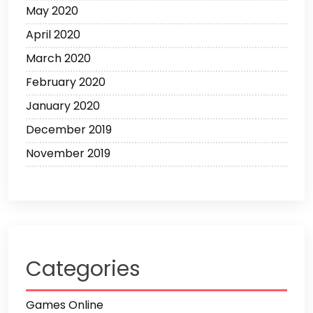
May 2020
April 2020
March 2020
February 2020
January 2020
December 2019
November 2019
Categories
Games Online