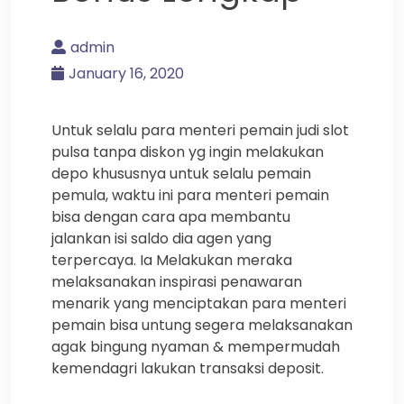
admin
January 16, 2020
Untuk selalu para menteri pemain judi slot
pulsa tanpa diskon yg ingin melakukan
depo khususnya untuk selalu pemain
pemula, waktu ini para menteri pemain
bisa dengan cara apa membantu
jalankan isi saldo dia agen yang
terpercaya. Ia Melakukan meraka
melaksanakan inspirasi penawaran
menarik yang menciptakan para menteri
pemain bisa untung segera melaksanakan
agak bingung nyaman & mempermudah
kemendagri lakukan transaksi deposit.