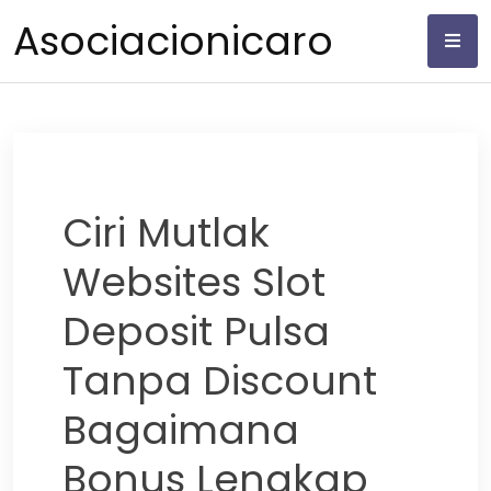
Skip
Asociacionicaro
to
content
Ciri Mutlak
Websites Slot
Deposit Pulsa
Tanpa Discount
Bagaimana
Bonus Lengkap