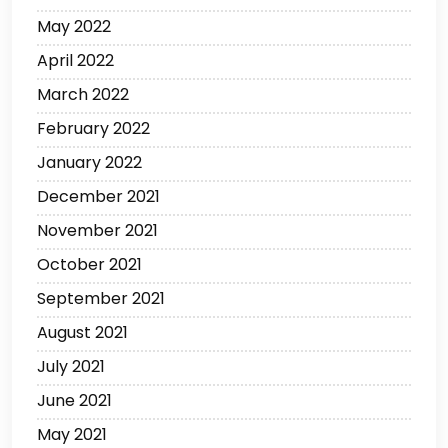
May 2022
April 2022
March 2022
February 2022
January 2022
December 2021
November 2021
October 2021
September 2021
August 2021
July 2021
June 2021
May 2021