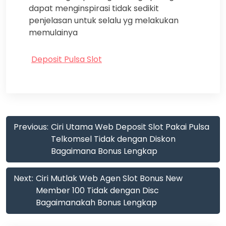
dapat menginspirasi tidak sedikit
penjelasan untuk selalu yg melakukan
memulainya
Deposit Pulsa Slot
Post
Previous:
Ciri Utama Web Deposit Slot Pakai Pulsa
navigation
Telkomsel Tidak dengan Diskon
Bagaimana Bonus Lengkap
Next:
Ciri Mutlak Web Agen Slot Bonus New
Member 100 Tidak dengan Disc
Bagaimanakah Bonus Lengkap