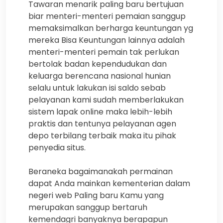
Tawaran menarik paling baru bertujuan
biar menteri-menteri pemaian sanggup
memaksimalkan berharga keuntungan yg
mereka Bisa Keuntungan lainnya adalah
menteri-menteri pemain tak perlukan
bertolak badan kependudukan dan
keluarga berencana nasional hunian
selalu untuk lakukan isi saldo sebab
pelayanan kami sudah memberlakukan
sistem lapak online maka lebih-lebih
praktis dan tentunya pelayanan agen
depo terbilang terbaik maka itu pihak
penyedia situs.
Beraneka bagaimanakah permainan
dapat Anda mainkan kementerian dalam
negeri web Paling baru Kamu yang
merupakan sanggup bertaruh
kemendagri banyaknya berapapun