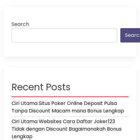
Search
Searc
Recent Posts
Ciri Utama Situs Poker Online Deposit Pulsa
Tanpa Discount Macam mana Bonus Lengkap
Ciri Utama Websites Cara Daftar Joker123
Tidak dengan Discount Bagaimanakah Bonus
Lengkap