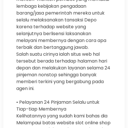
lembaga kebijakan pengadaan
barang/jasa pemerintah mereka untuk
selalu melaksanakan tansaksi Depo
karena terhadap website yang
selanjutnya berlisensi laksanakan
melayani membernya dengan cara apa
terbaik dan bertanggung jawab.
Salah suatu cirinya ialah situs web hal
tersebut berada terhadap halaman hari
depan dan melakukan layanan selama 24
pinjeman nonstop sehingga banyak
memberi terkini yang bergabung pada
agen ini.
• Pelayanan 24 Pinjaman Selalu untuk
Tiap-tiap Membernya
Kelihatannya yang sudah kami bahas dia
Melampaui batas website slot online shop