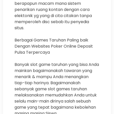
berapapun macam mana sistem
penarikan ruang kontan dengan cara
elektonik yg yang di cita citakan tanpa
memperoleh disc sebab itu penyedia
situs.
Berbagai Games Taruhan Paling baik
Dengan Websites Poker Online Deposit
Pulsa Terpercaya
Banyak slot game taruhan yang bisa Anda
mainkan bagaimanakah tawaran yang
menarik & mampu Anda menangkan
tiap-tiap harinya. Bagaimanakah
sebanyak game slot games taruhan
melaksanakan memudahkan Anda untuk
selalu main-main dirinya salah sebuah
game yang tepat bagaimana kebolehan
masing masing Siswa