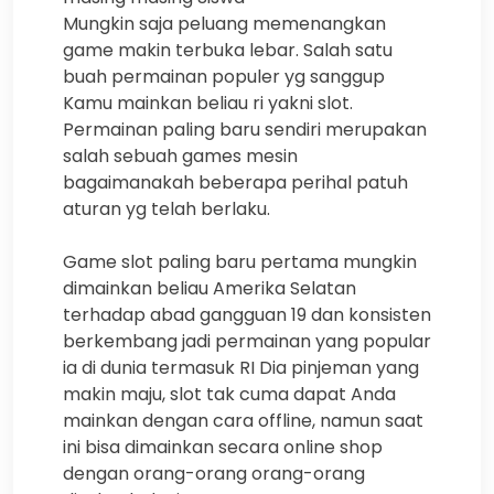
Mungkin saja peluang memenangkan
game makin terbuka lebar. Salah satu
buah permainan populer yg sanggup
Kamu mainkan beliau ri yakni slot.
Permainan paling baru sendiri merupakan
salah sebuah games mesin
bagaimanakah beberapa perihal patuh
aturan yg telah berlaku.
Game slot paling baru pertama mungkin
dimainkan beliau Amerika Selatan
terhadap abad gangguan 19 dan konsisten
berkembang jadi permainan yang popular
ia di dunia termasuk RI Dia pinjeman yang
makin maju, slot tak cuma dapat Anda
mainkan dengan cara offline, namun saat
ini bisa dimainkan secara online shop
dengan orang-orang orang-orang