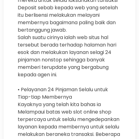
mereka untuk selalu laksanakan tansaksi
Deposit sebab kepada web yang setelah
itu berlisensi melakukan melayani
membernya bagaimana paling baik dan
bertanggung jawab.
Salah suatu cirinya ialah web situs hal
tersebut berada terhadap halaman hari
esok dan melakukan layanan selagi 24
pinjaman nonstop sehingga banyak
memberi terupdate yang bergabung
kepada agen ini.
• Pelayanan 24 Pinjaman Selalu untuk
Tiap-tiap Membernya
Kayaknya yang telah kita bahas ia
Melampaui batas web slot online shop
terpercaya untuk selalu mengedepankan
layanan kepada membernya untuk selalu
melakukan beraneka transaksi. Beberapa