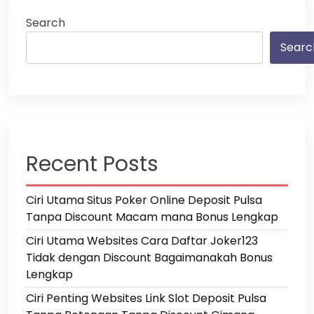
Search
Searc
Recent Posts
Ciri Utama Situs Poker Online Deposit Pulsa
Tanpa Discount Macam mana Bonus Lengkap
Ciri Utama Websites Cara Daftar Joker123
Tidak dengan Discount Bagaimanakah Bonus
Lengkap
Ciri Penting Websites Link Slot Deposit Pulsa