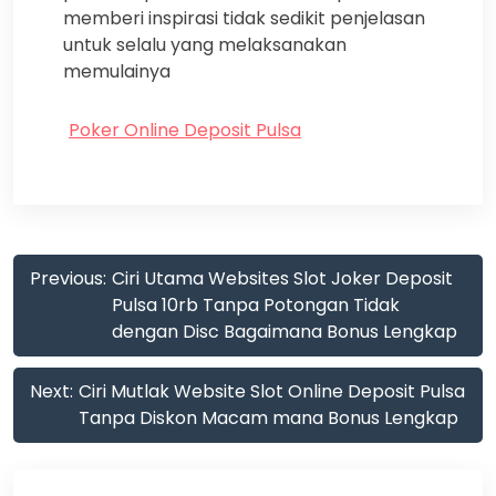
memberi inspirasi tidak sedikit penjelasan
untuk selalu yang melaksanakan
memulainya
Poker Online Deposit Pulsa
Post
Previous:
Ciri Utama Websites Slot Joker Deposit
navigation
Pulsa 10rb Tanpa Potongan Tidak
dengan Disc Bagaimana Bonus Lengkap
Next:
Ciri Mutlak Website Slot Online Deposit Pulsa
Tanpa Diskon Macam mana Bonus Lengkap