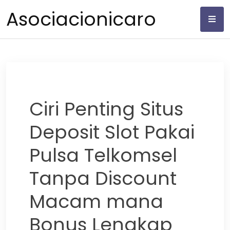
Skip
Asociacionicaro
to
content
Ciri Penting Situs
Deposit Slot Pakai
Pulsa Telkomsel
Tanpa Discount
Macam mana
Bonus Lengkap