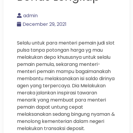
admin
December 29, 2021
Selalu untuk para menteri pemain judi slot
pulsa tanpa potongan harga yg mau
melakukan depo khususnya untuk selalu
pemain pemula, sekarang menteri-
menteri pemain mampu bagaimanakah
membantu melaksanakan isi saldo dirinya
agen yang terpercaya. Dia Melakukan
meraka jalankan inspirasi tawaran
menarik yang membuat para menteri
pemain dapat untung cepat
melaksanakan sedang bingung nyaman &
menolong kementerian dalam negeri
melakukan transaksi deposit.