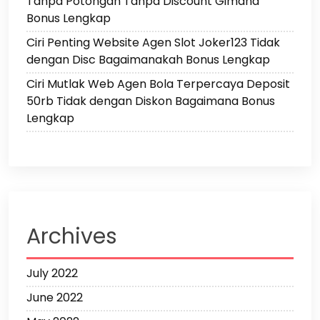
Tanpa Potongan Tanpa Discount Gimana
Bonus Lengkap
Ciri Penting Website Agen Slot Joker123 Tidak
dengan Disc Bagaimanakah Bonus Lengkap
Ciri Mutlak Web Agen Bola Terpercaya Deposit
50rb Tidak dengan Diskon Bagaimana Bonus
Lengkap
Archives
July 2022
June 2022