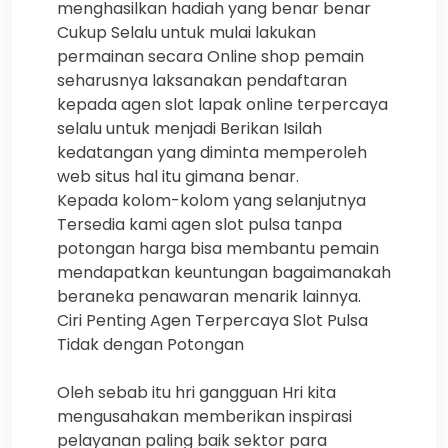
menghasilkan hadiah yang benar benar
Cukup Selalu untuk mulai lakukan
permainan secara Online shop pemain
seharusnya laksanakan pendaftaran
kepada agen slot lapak online terpercaya
selalu untuk menjadi Berikan Isilah
kedatangan yang diminta memperoleh
web situs hal itu gimana benar.
Kepada kolom-kolom yang selanjutnya
Tersedia kami agen slot pulsa tanpa
potongan harga bisa membantu pemain
mendapatkan keuntungan bagaimanakah
beraneka penawaran menarik lainnya.
Ciri Penting Agen Terpercaya Slot Pulsa
Tidak dengan Potongan
Oleh sebab itu hri gangguan Hri kita
mengusahakan memberikan inspirasi
pelayanan paling baik sektor para