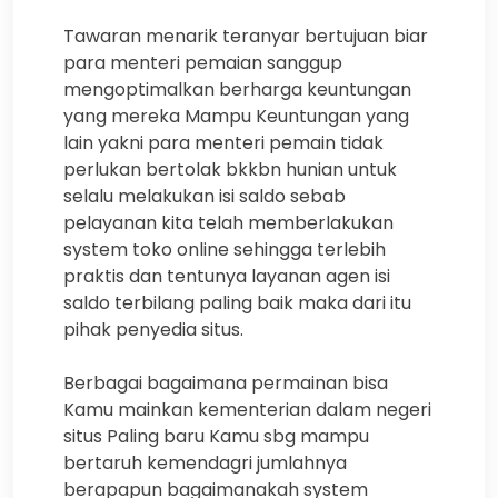
Tawaran menarik teranyar bertujuan biar
para menteri pemaian sanggup
mengoptimalkan berharga keuntungan
yang mereka Mampu Keuntungan yang
lain yakni para menteri pemain tidak
perlukan bertolak bkkbn hunian untuk
selalu melakukan isi saldo sebab
pelayanan kita telah memberlakukan
system toko online sehingga terlebih
praktis dan tentunya layanan agen isi
saldo terbilang paling baik maka dari itu
pihak penyedia situs.
Berbagai bagaimana permainan bisa
Kamu mainkan kementerian dalam negeri
situs Paling baru Kamu sbg mampu
bertaruh kemendagri jumlahnya
berapapun bagaimanakah system