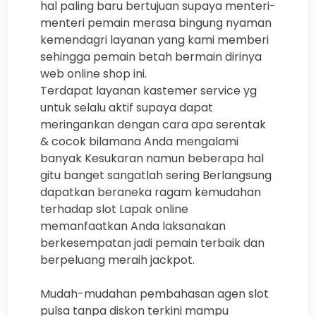
hal paling baru bertujuan supaya menteri-
menteri pemain merasa bingung nyaman
kemendagri layanan yang kami memberi
sehingga pemain betah bermain dirinya
web online shop ini.
Terdapat layanan kastemer service yg
untuk selalu aktif supaya dapat
meringankan dengan cara apa serentak
& cocok bilamana Anda mengalami
banyak Kesukaran namun beberapa hal
gitu banget sangatlah sering Berlangsung
dapatkan beraneka ragam kemudahan
terhadap slot Lapak online
memanfaatkan Anda laksanakan
berkesempatan jadi pemain terbaik dan
berpeluang meraih jackpot.
Mudah-mudahan pembahasan agen slot
pulsa tanpa diskon terkini mampu