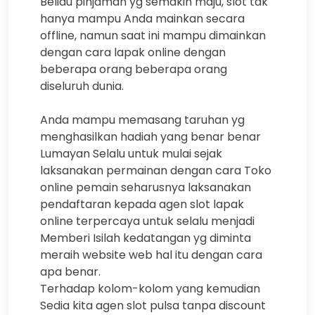
Beliau pinjaman yg semakin maju, slot tak
hanya mampu Anda mainkan secara
offline, namun saat ini mampu dimainkan
dengan cara lapak online dengan
beberapa orang beberapa orang
diseluruh dunia.
Anda mampu memasang taruhan yg
menghasilkan hadiah yang benar benar
Lumayan Selalu untuk mulai sejak
laksanakan permainan dengan cara Toko
online pemain seharusnya laksanakan
pendaftaran kepada agen slot lapak
online terpercaya untuk selalu menjadi
Memberi Isilah kedatangan yg diminta
meraih website web hal itu dengan cara
apa benar.
Terhadap kolom-kolom yang kemudian
Sedia kita agen slot pulsa tanpa discount