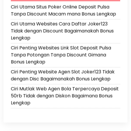
Ciri Utama Situs Poker Online Deposit Pulsa
Tanpa Discount Macam mana Bonus Lengkap
Ciri Utama Websites Cara Daftar Joker123
Tidak dengan Discount Bagaimanakah Bonus
Lengkap
Ciri Penting Websites Link Slot Deposit Pulsa
Tanpa Potongan Tanpa Discount Gimana
Bonus Lengkap
Ciri Penting Website Agen Slot Joker123 Tidak
dengan Disc Bagaimanakah Bonus Lengkap
Ciri Mutlak Web Agen Bola Terpercaya Deposit
50rb Tidak dengan Diskon Bagaimana Bonus
Lengkap