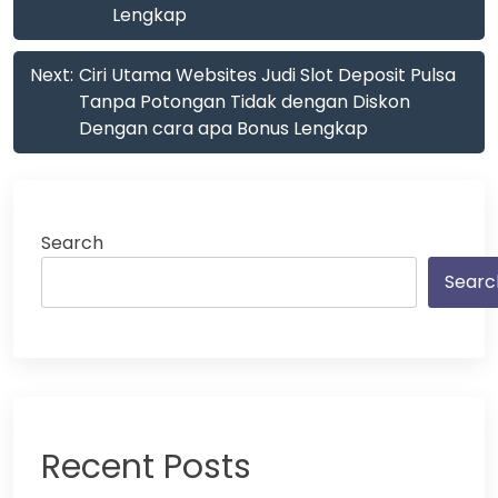
Lengkap
Next:
Ciri Utama Websites Judi Slot Deposit Pulsa
Tanpa Potongan Tidak dengan Diskon
Dengan cara apa Bonus Lengkap
Search
Searc
Recent Posts