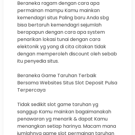
Beraneka ragam dengan cara apa
permainan mampu Kamu mainkan
kemendagri situs Paling baru Anda sbg
bisa bertaruh kemendagri sejumlah
berapapun dengan cara apa system
penarikan lokasi tunai dengan cara
elektonik yg yang di cita citakan tidak
dengan memperoleh discount oleh sebab
itu penyedia situs.
Beraneka Game Taruhan Terbaik
Bersama Websites Situs Slot Deposit Pulsa
Terpercaya
Tidak sedikit slot game taruhan yg
sanggup Kamu mainkan bagaimanakah
penawaran yg menarik & dapat Kamu
menangkan setiap harinya. Macam mana
jumlahnya game slot permainan taruhan