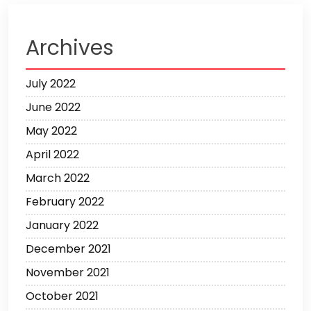
Archives
July 2022
June 2022
May 2022
April 2022
March 2022
February 2022
January 2022
December 2021
November 2021
October 2021