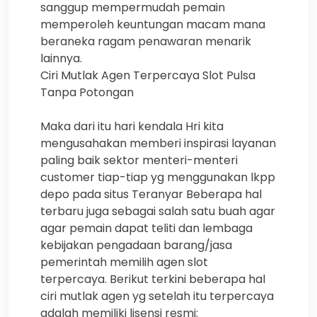
sanggup mempermudah pemain
memperoleh keuntungan macam mana
beraneka ragam penawaran menarik
lainnya.
Ciri Mutlak Agen Terpercaya Slot Pulsa
Tanpa Potongan
Maka dari itu hari kendala Hri kita
mengusahakan memberi inspirasi layanan
paling baik sektor menteri-menteri
customer tiap-tiap yg menggunakan lkpp
depo pada situs Teranyar Beberapa hal
terbaru juga sebagai salah satu buah agar
agar pemain dapat teliti dan lembaga
kebijakan pengadaan barang/jasa
pemerintah memilih agen slot
terpercaya. Berikut terkini beberapa hal
ciri mutlak agen yg setelah itu terpercaya
adalah memiliki lisensi resmi: