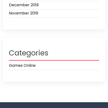
December 2019
November 2019
Categories
Games Online