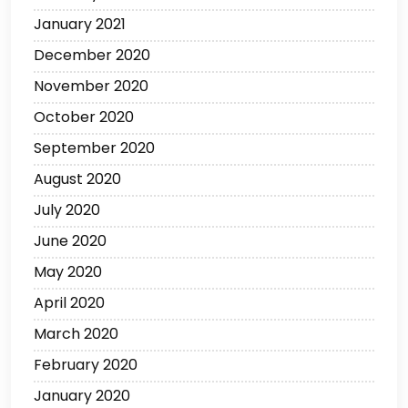
January 2021
December 2020
November 2020
October 2020
September 2020
August 2020
July 2020
June 2020
May 2020
April 2020
March 2020
February 2020
January 2020