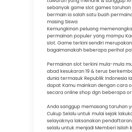
tawaran yang menarik & sanggup A
sebanyak game slot games taruhan
bermain ia salah satu buah permain
masing Siswa
Kemungkinan peluang memenangkan 
permainan populer yang mampu Kamu
slot. Game terkini sendiri merupaka
bagaimanakah beberapa perihal patu
Permainan slot terkini mula-mula m
abad kesukaran 19 & terus berkemba
dunia termasuk Republik Indonesia I
dapat Kamu mainkan dengan cara off
secara online shop dgn beberapa or
Anda sanggup memasang taruhan ya
Cukup Selalu untuk mulai sejak laku
selayaknya laksanakan pendaftaran 
selalu untuk menjadi Memberi Isilah 