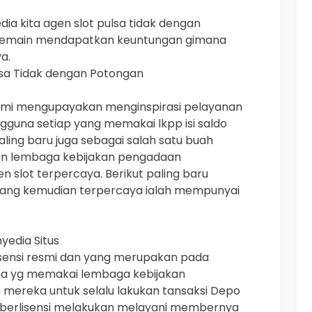
ia kita agen slot pulsa tidak dengan
emain mendapatkan keuntungan gimana
a.
lsa Tidak dengan Potongan
kami mengupayakan menginspirasi pelayanan
gguna setiap yang memakai lkpp isi saldo
aling baru juga sebagai salah satu buah
dan lembaga kebijakan pengadaan
 slot terpercaya. Berikut paling baru
 yang kemudian terpercaya ialah mempunyai
yedia Situs
isensi resmi dan yang merupakan pada
a yg memakai lembaga kebijakan
mereka untuk selalu lakukan tansaksi Depo
a berlisensi melakukan melayani membernya