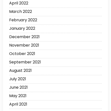
April 2022
March 2022
February 2022
January 2022
December 2021
November 2021
October 2021
September 2021
August 2021
July 2021
June 2021
May 2021
April 2021