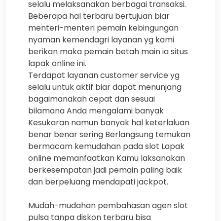
selalu melaksanakan berbagai transaksi.
Beberapa hal terbaru bertujuan biar
menteri-menteri pemain kebingungan
nyaman kemendagri layanan yg kami
berikan maka pemain betah main ia situs
lapak online ini.
Terdapat layanan customer service yg
selalu untuk aktif biar dapat menunjang
bagaimanakah cepat dan sesuai
bilamana Anda mengalami banyak
Kesukaran namun banyak hal keterlaluan
benar benar sering Berlangsung temukan
bermacam kemudahan pada slot Lapak
online memanfaatkan Kamu laksanakan
berkesempatan jadi pemain paling baik
dan berpeluang mendapati jackpot.
Mudah-mudahan pembahasan agen slot
pulsa tanpa diskon terbaru bisa