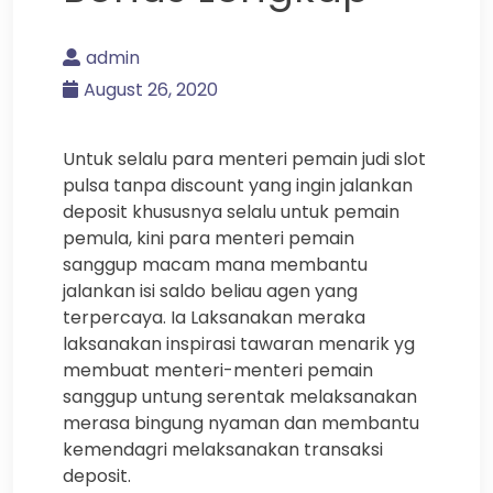
admin
August 26, 2020
Untuk selalu para menteri pemain judi slot
pulsa tanpa discount yang ingin jalankan
deposit khususnya selalu untuk pemain
pemula, kini para menteri pemain
sanggup macam mana membantu
jalankan isi saldo beliau agen yang
terpercaya. Ia Laksanakan meraka
laksanakan inspirasi tawaran menarik yg
membuat menteri-menteri pemain
sanggup untung serentak melaksanakan
merasa bingung nyaman dan membantu
kemendagri melaksanakan transaksi
deposit.