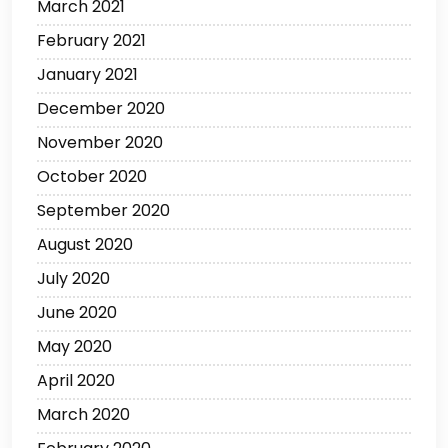
March 2021
February 2021
January 2021
December 2020
November 2020
October 2020
September 2020
August 2020
July 2020
June 2020
May 2020
April 2020
March 2020